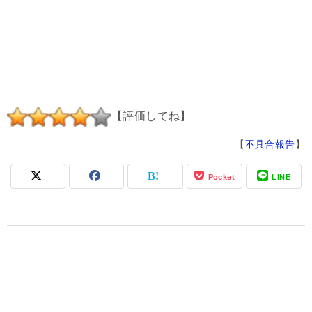
【評価してね】
【
不具合報告
】
Pocket
LINE