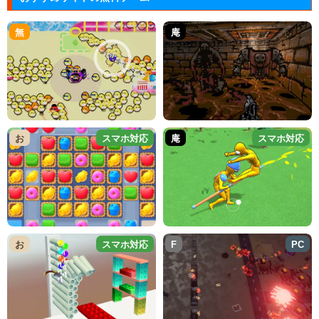
無
庵
お
スマホ対応
庵
スマホ対応
お
スマホ対応
F
PC