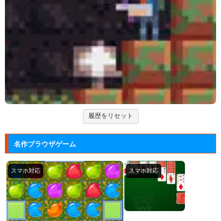
実機スロット「エヴァンゲリオン まごころを、君
に」をシミュレ...
Arkanoid
タイトーが開発したアーケードゲーム「アルカノイ
ド」の無料ゲー...
ズーキーパー2
動物たちを3匹以上にして捕まえていくパズルゲー
ム。
履歴をリセット
名作ブラウザゲーム