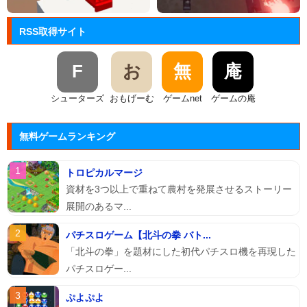
RSS取得サイト
F
お
無
庵
シューターズ
おもげーむ
ゲームnet
ゲームの庵
無料ゲームランキング
トロピカルマージ
資材を3つ以上で重ねて農村を発展させるストーリー
展開のあるマ...
パチスロゲーム【北斗の拳 バト...
「北斗の拳」を題材にした初代パチスロ機を再現した
パチスロゲー...
ぷよぷよ