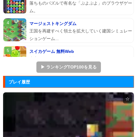
落ちものパズルで有名な「ぷよぷよ」のブラウザゲー
ム。
マージェストキングダム
王国を再建すべく領土を拡大していく建国シミュレー
ションゲーム...
スイカゲーム 無料Web
本家スイカゲームを本物そっくりに再現したScratch
のスイ...
▶ ランキングTOP100を見る
アドファイ ウェブ版
プレイ履歴
回転する球体をリズムに合わせてクリックして進ませ
る音楽ゲーム...
☆
Hole.io
物を吸い込むことで巨大化する穴が、街全体を吸い落
とすアクショ...
エヴァンゲリオン まごころを、...