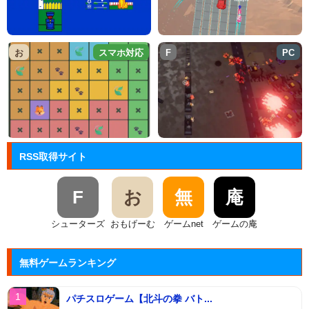
お
スマホ対応
F
PC
RSS取得サイト
F
お
無
庵
シューターズ
おもげーむ
ゲームnet
ゲームの庵
無料ゲームランキング
パチスロゲーム【北斗の拳 バト...