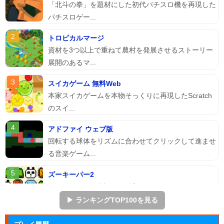
「北斗の拳」を題材にした初代パチスロ機を再現した
パチスロゲー...
トロピカルマージ
資材を3つ以上で重ねて農村を発展させるストーリー
展開のあるマ...
スイカゲーム 無料Web
本家スイカゲームを本物そっくりに再現したScratch
のスイ...
アドファイ ウェブ版
回転する球体をリズムに合わせてクリックして進ませ
る音楽ゲーム...
ズーキーパー2
動物たちを3匹以上にして捕まえていくパズルゲー
ム。
▶ ランキングTOP100を見る
ぷよぷよ