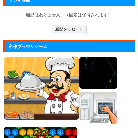
プレイ履歴
落ちものパズルで有名な「ぷよぷよ」のブラウザゲー
ム。
履歴はありません。（固定は保持されます）
マージェストキングダム
履歴をリセット
王国を再建すべく領土を拡大していく建国シミュレー
ションゲーム...
名作ブラウザゲーム
大乱闘スマッシュブラザーズフラ...
任天堂の大乱闘スマッシュブラザーズをブラウザゲー
ムで再現した...
Mole Kingdom De...
モグラ王国のヒーローたちがチームで敵の侵攻を食い
止める防衛ゲ...
ジュエルカラーリング
宝石を入れ替えて床と同じ色に揃えるカラーパズルゲ
ーム。