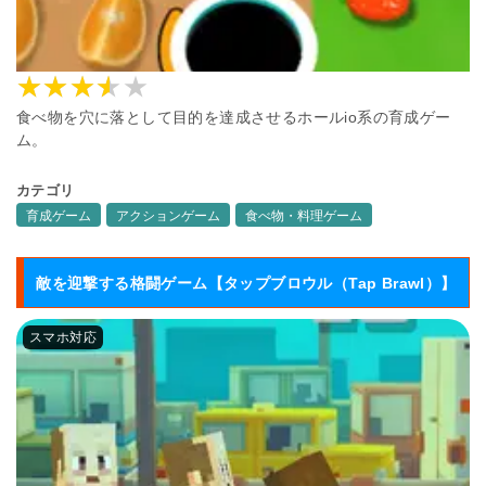
食べ物を穴に落として目的を達成させるホールio系の育成ゲー
ム。
カテゴリ
育成ゲーム
アクションゲーム
食べ物・料理ゲーム
敵を迎撃する格闘ゲーム【タップブロウル（Tap Brawl）】