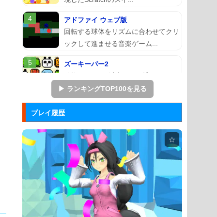
アドファイ ウェブ版
回転する球体をリズムに合わせてクリ
ックして進ませる音楽ゲーム...
ズーキーパー2
動物たちを3匹以上にして捕まえてい
くパズルゲーム。
▶ ランキングTOP100を見る
ぷよぷよ
プレイ履歴
落ちものパズルで有名な「ぷよぷよ」
のブラウザゲーム。
☆
マージェストキングダム
王国を再建すべく領土を拡大していく
建国シミュレーションゲーム...
大乱闘スマッシュブラザーズフラ...
任天堂の大乱闘スマッシュブラザーズ