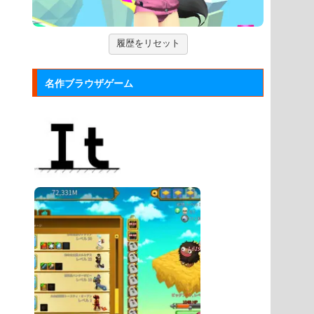
をブラウザゲームで再現した...
Mole Kingdom De...
履歴をリセット
モグラ王国のヒーローたちがチームで
敵の侵攻を食い止める防衛ゲ...
名作ブラウザゲーム
ジュエルカラーリング
宝石を入れ替えて床と同じ色に揃える
カラーパズルゲーム。