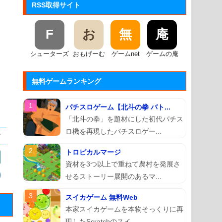
RSS取得サイト
F
お
無
庵
シューターズ
おもげーむ
ゲームnet
ゲームの庵
無料ゲームランキング
パチスロゲーム【北斗の拳 バト...
「北斗の拳」を題材にした初代パチス
ロ機を再現したパチスロゲー...
トロピカルマージ
資材を3つ以上で重ねて農村を発展さ
せるストーリー展開のあるマ...
スイカゲーム 無料Web
本家スイカゲームを本物そっくりに再
現したScratchのスイ...