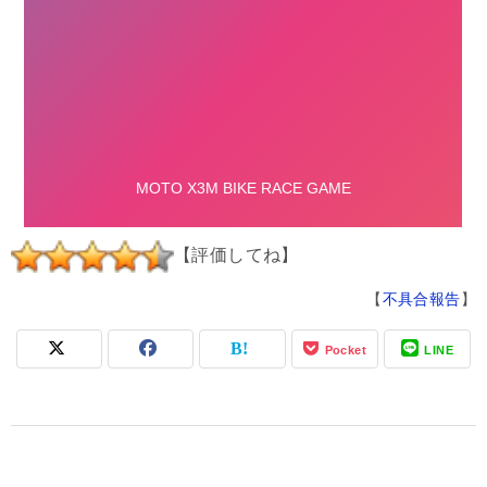
【評価してね】
【
不具合報告
】
Pocket
LINE