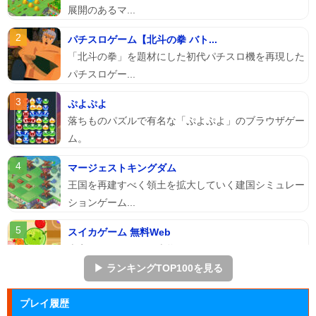
展開のあるマ...
パチスロゲーム【北斗の拳 バト...
「北斗の拳」を題材にした初代パチスロ機を再現した
パチスロゲー...
ぷよぷよ
落ちものパズルで有名な「ぷよぷよ」のブラウザゲー
ム。
マージェストキングダム
王国を再建すべく領土を拡大していく建国シミュレー
ションゲーム...
スイカゲーム 無料Web
本家スイカゲームを本物そっくりに再現したScratch
のスイ...
▶ ランキングTOP100を見る
Arkanoid
プレイ履歴
タイトーが開発したアーケードゲーム「アルカノイ