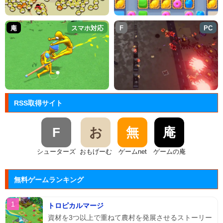
庵
スマホ対応
F
PC
RSS取得サイト
F
お
無
庵
シューターズ
おもげーむ
ゲームnet
ゲームの庵
無料ゲームランキング
トロピカルマージ
資材を3つ以上で重ねて農村を発展させるストーリー