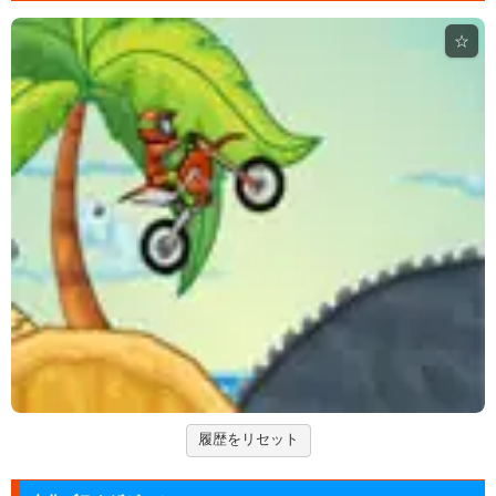
ド」の無料ゲー...
☆
ジュエルカラーリング
宝石を入れ替えて床と同じ色に揃えるカラーパズルゲ
ーム。
アドファイ ウェブ版
回転する球体をリズムに合わせてクリックして進ませ
る音楽ゲーム...
Hole.io
物を吸い込むことで巨大化する穴が、街全体を吸い落
とすアクショ...
エヴァンゲリオン まごころを、...
実機スロット「エヴァンゲリオン まごころを、君
に」をシミュレ...
履歴をリセット