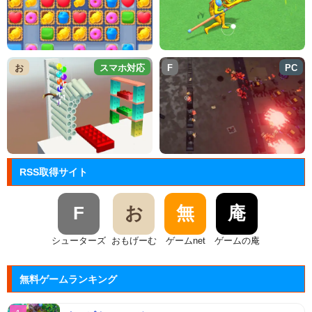
お
スマホ対応
F
PC
RSS取得サイト
F
お
無
庵
シューターズ
おもげーむ
ゲームnet
ゲームの庵
無料ゲームランキング