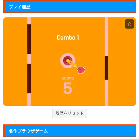
アドファイ ウェブ版
プレイ履歴
回転する球体をリズムに合わせてクリックして進ませ
る音楽ゲーム...
☆
Hole.io
物を吸い込むことで巨大化する穴が、街全体を吸い落
とすアクショ...
エヴァンゲリオン まごころを、...
実機スロット「エヴァンゲリオン まごころを、君
に」をシミュレ...
Arkanoid
タイトーが開発したアーケードゲーム「アルカノイ
ド」の無料ゲー...
履歴をリセット
ズーキーパー2
動物たちを3匹以上にして捕まえていくパズルゲー
名作ブラウザゲーム
ム。