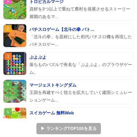
トロピカルマージ
資材を3つ以上で重ねて農村を発展させるストーリー
展開のあるマ...
パチスロゲーム【北斗の拳 バト...
「北斗の拳」を題材にした初代パチスロ機を再現した
パチスロゲー...
ぷよぷよ
落ちものパズルで有名な「ぷよぷよ」のブラウザゲー
ム。
マージェストキングダム
王国を再建すべく領土を拡大していく建国シミュレー
ションゲーム...
スイカゲーム 無料Web
本家スイカゲームを本物そっくりに再現したScratch
のスイ...
▶ ランキングTOP100を見る