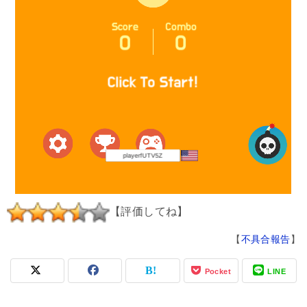
【評価してね】
【
不具合報告
】
Pocket
LINE