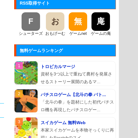
RSS取得サイト
F
お
無
庵
シューターズ
おもげーむ
ゲームnet
ゲームの庵
無料ゲームランキング
トロピカルマージ
資材を3つ以上で重ねて農村を発展さ
せるストーリー展開のあるマ...
パチスロゲーム【北斗の拳 バト...
「北斗の拳」を題材にした初代パチス
ロ機を再現したパチスロゲー...
スイカゲーム 無料Web
本家スイカゲームを本物そっくりに再
現したScratchのスイ...