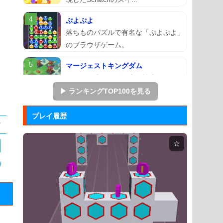
ぷよぷよ
落ちものパズルで有名な「ぷよぷよ」
のブラウザゲーム。
マージェストキングダム
王国を再建すべく領土を拡大していく
建国シミュレーションゲーム...
▶ ランキングTOP100を見る
ズーキーパー2
プレイ履歴
動物たちを3匹以上にして捕まえてい
くパズルゲーム。
☆
Mole Kingdom De...
モグラ王国のヒーローたちがチームで
敵の侵攻を食い止める防衛ゲ...
アドファイ ウェブ版
回転する球体をリズムに合わせてクリ