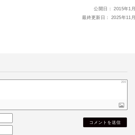
公開日：
2015年1
最終更新日：
2025年11
200
名
も
E
な
メ
き