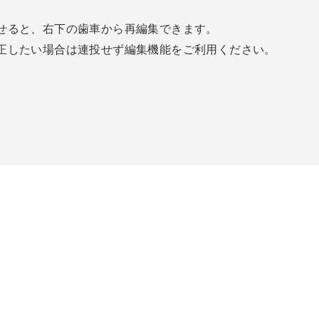
ー
探
ル
せると、右下の歯車から再編集できます。
検
（
家
正したい場合は連投せず編集機能をご利用ください。
空
で
o
k
）