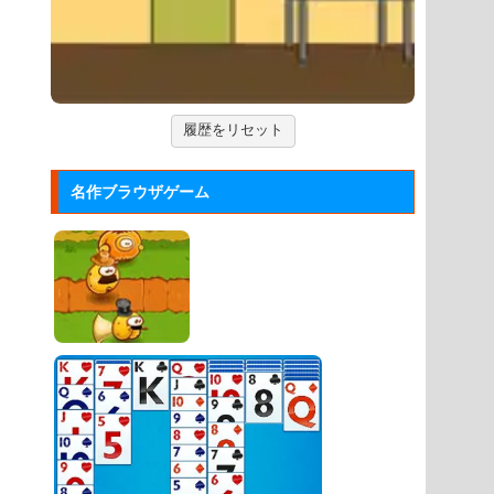
ごころを、君に」をシミュレ...
Arkanoid
タイトーが開発したアーケードゲーム
「アルカノイド」の無料ゲー...
履歴をリセット
ズーキーパー2
動物たちを3匹以上にして捕まえてい
名作ブラウザゲーム
くパズルゲーム。