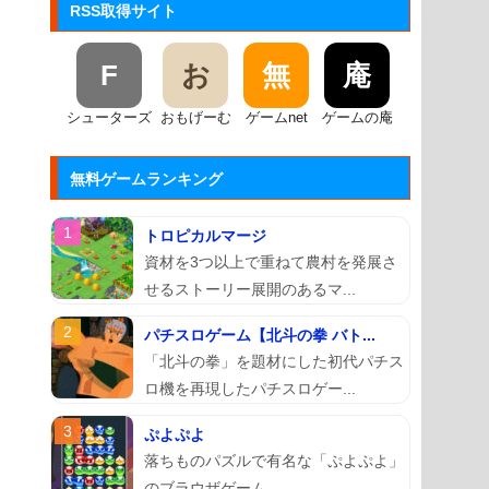
RSS取得サイト
F
お
無
庵
シューターズ
おもげーむ
ゲームnet
ゲームの庵
無料ゲームランキング
トロピカルマージ
資材を3つ以上で重ねて農村を発展さ
せるストーリー展開のあるマ...
パチスロゲーム【北斗の拳 バト...
「北斗の拳」を題材にした初代パチス
ロ機を再現したパチスロゲー...
ぷよぷよ
落ちものパズルで有名な「ぷよぷよ」
のブラウザゲーム。