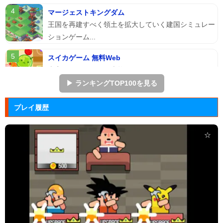
マージェストキングダム
王国を再建すべく領土を拡大していく建国シミュレー
ションゲーム...
スイカゲーム 無料Web
本家スイカゲームを本物そっくりに再現したScratch
のスイ...
▶ ランキングTOP100を見る
アドファイ ウェブ版
プレイ履歴
回転する球体をリズムに合わせてクリックして進ませ
る音楽ゲーム...
☆
Hole.io
物を吸い込むことで巨大化する穴が、街全体を吸い落
とすアクショ...
エヴァンゲリオン まごころを、...
実機スロット「エヴァンゲリオン まごころを、君
に」をシミュレ...