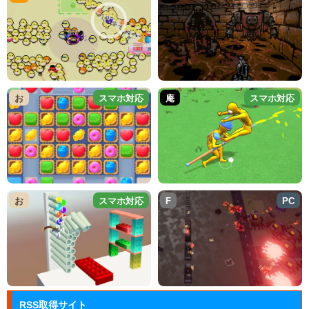
お
スマホ対応
庵
スマホ対応
お
スマホ対応
F
PC
RSS取得サイト