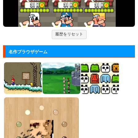
Arkanoid
タイトーが開発したアーケードゲーム「アルカノイ
ド」の無料ゲー...
履歴をリセット
ズーキーパー2
動物たちを3匹以上にして捕まえていくパズルゲー
名作ブラウザゲーム
ム。