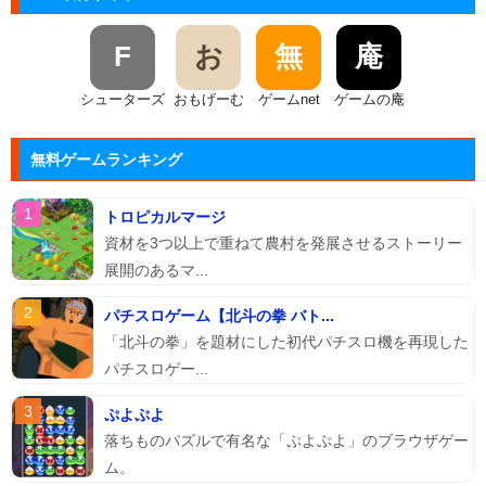
F
お
無
庵
シューターズ
おもげーむ
ゲームnet
ゲームの庵
無料ゲームランキング
トロピカルマージ
資材を3つ以上で重ねて農村を発展させるストーリー
展開のあるマ...
パチスロゲーム【北斗の拳 バト...
「北斗の拳」を題材にした初代パチスロ機を再現した
パチスロゲー...
ぷよぷよ
落ちものパズルで有名な「ぷよぷよ」のブラウザゲー
ム。