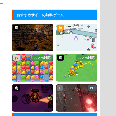
おすすめサイトの無料ゲーム
庵
無
お
スマホ対応
庵
スマホ対応
庵
F
PC