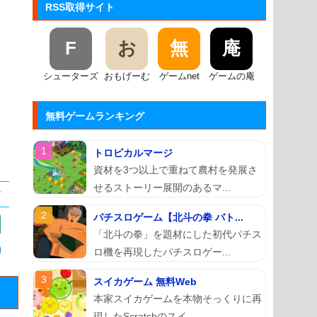
RSS取得サイト
F
お
無
庵
シューターズ
おもげーむ
ゲームnet
ゲームの庵
無料ゲームランキング
トロピカルマージ
資材を3つ以上で重ねて農村を発展さ
せるストーリー展開のあるマ...
パチスロゲーム【北斗の拳 バト...
「北斗の拳」を題材にした初代パチス
ロ機を再現したパチスロゲー...
スイカゲーム 無料Web
本家スイカゲームを本物そっくりに再
現したScratchのスイ...