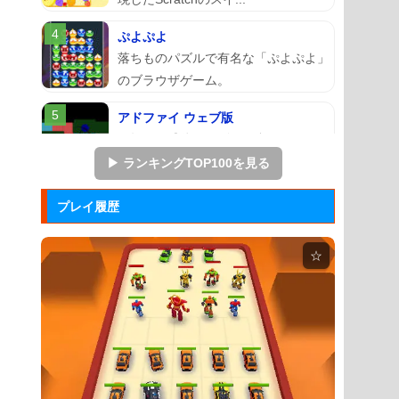
ぷよぷよ
落ちものパズルで有名な「ぷよぷよ」
のブラウザゲーム。
アドファイ ウェブ版
回転する球体をリズムに合わせてクリ
ックして進ませる音楽ゲーム...
▶ ランキングTOP100を見る
マージェストキングダム
プレイ履歴
王国を再建すべく領土を拡大していく
建国シミュレーションゲーム...
☆
ジュエルカラーリング
宝石を入れ替えて床と同じ色に揃える
カラーパズルゲーム。
Arkanoid
タイトーが開発したアーケードゲーム