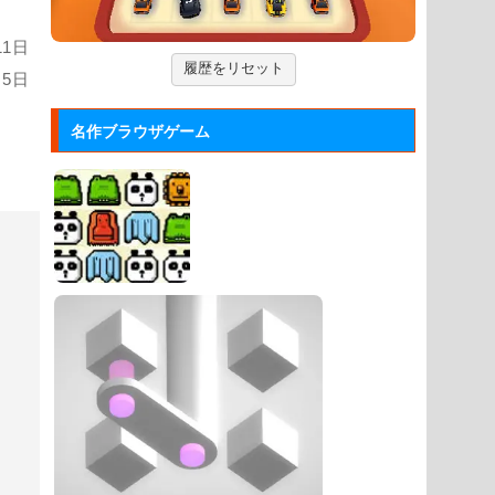
「アルカノイド」の無料ゲー...
11日
ズーキーパー2
履歴をリセット
月5日
動物たちを3匹以上にして捕まえてい
くパズルゲーム。
名作ブラウザゲーム
Mole Kingdom De...
モグラ王国のヒーローたちがチームで
敵の侵攻を食い止める防衛ゲ...