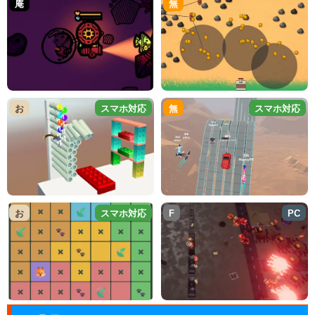
庵
無
お
スマホ対応
無
スマホ対応
お
スマホ対応
F
PC