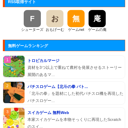
RSS取得サイト
F
お
無
庵
シューターズ
おもげーむ
ゲームnet
ゲームの庵
無料ゲームランキング
トロピカルマージ
資材を3つ以上で重ねて農村を発展させるストーリー
展開のあるマ...
パチスロゲーム【北斗の拳 バト...
「北斗の拳」を題材にした初代パチスロ機を再現した
パチスロゲー...
スイカゲーム 無料Web
本家スイカゲームを本物そっくりに再現したScratch
のスイ...