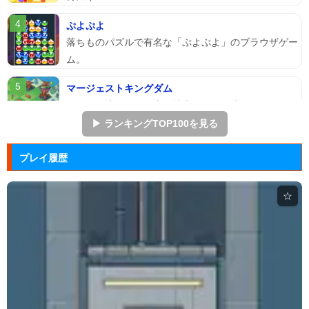
ぷよぷよ
落ちものパズルで有名な「ぷよぷよ」のブラウザゲー
ム。
マージェストキングダム
王国を再建すべく領土を拡大していく建国シミュレー
ションゲーム...
▶ ランキングTOP100を見る
ズーキーパー2
プレイ履歴
動物たちを3匹以上にして捕まえていくパズルゲー
ム。
☆
Mole Kingdom De...
モグラ王国のヒーローたちがチームで敵の侵攻を食い
止める防衛ゲ...
アドファイ ウェブ版
回転する球体をリズムに合わせてクリックして進ませ