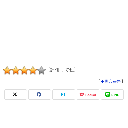
【評価してね】
【
不具合報告
】
Pocket
LINE