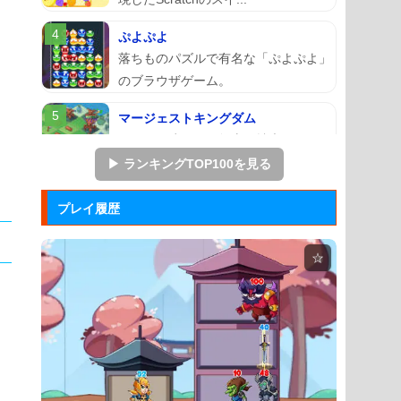
ぷよぷよ
落ちものパズルで有名な「ぷよぷよ」
のブラウザゲーム。
マージェストキングダム
王国を再建すべく領土を拡大していく
建国シミュレーションゲーム...
▶ ランキングTOP100を見る
ズーキーパー2
プレイ履歴
動物たちを3匹以上にして捕まえてい
くパズルゲーム。
☆
Mole Kingdom De...
モグラ王国のヒーローたちがチームで
敵の侵攻を食い止める防衛ゲ...
アドファイ ウェブ版
回転する球体をリズムに合わせてクリ