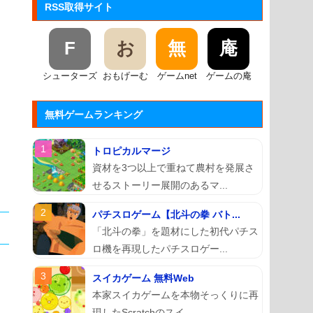
RSS取得サイト
F
お
無
庵
シューターズ
おもげーむ
ゲームnet
ゲームの庵
無料ゲームランキング
トロピカルマージ
資材を3つ以上で重ねて農村を発展さ
せるストーリー展開のあるマ...
パチスロゲーム【北斗の拳 バト...
「北斗の拳」を題材にした初代パチス
ロ機を再現したパチスロゲー...
スイカゲーム 無料Web
本家スイカゲームを本物そっくりに再
現したScratchのスイ...