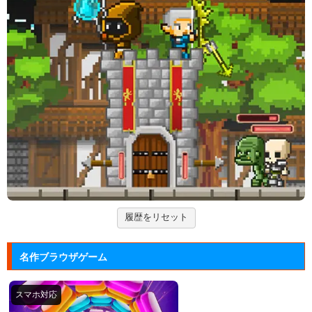
宝石を入れ替えて床と同じ色に揃えるカラーパズルゲ
ーム。
Arkanoid
タイトーが開発したアーケードゲーム「アルカノイ
ド」の無料ゲー...
ズーキーパー2
動物たちを3匹以上にして捕まえていくパズルゲー
ム。
Mole Kingdom De...
モグラ王国のヒーローたちがチームで敵の侵攻を食い
止める防衛ゲ...
履歴をリセット
名作ブラウザゲーム