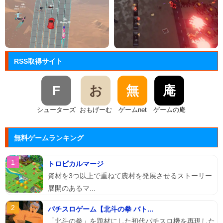
RSS取得サイト
F
お
無
庵
シューターズ
おもげーむ
ゲームnet
ゲームの庵
無料ゲームランキング
トロピカルマージ
資材を3つ以上で重ねて農村を発展させるストーリー
展開のあるマ...
パチスロゲーム【北斗の拳 バト...
「北斗の拳」を題材にした初代パチスロ機を再現した