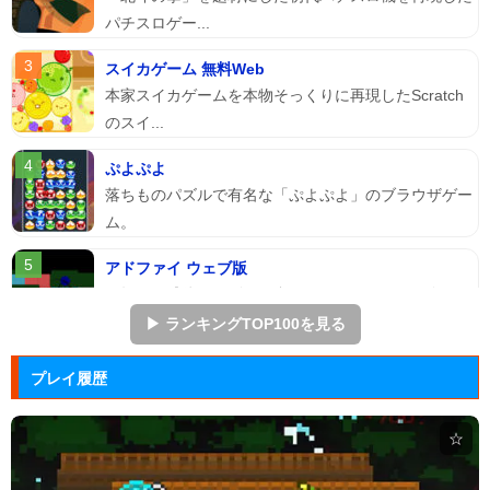
パチスロゲー...
スイカゲーム 無料Web
本家スイカゲームを本物そっくりに再現したScratch
のスイ...
ぷよぷよ
落ちものパズルで有名な「ぷよぷよ」のブラウザゲー
ム。
アドファイ ウェブ版
回転する球体をリズムに合わせてクリックして進ませ
る音楽ゲーム...
▶ ランキングTOP100を見る
マージェストキングダム
プレイ履歴
王国を再建すべく領土を拡大していく建国シミュレー
ションゲーム...
☆
ジュエルカラーリング