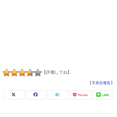
【評価してね】
【
不具合報告
】
Pocket
LINE