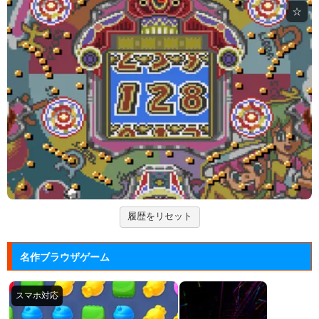
ションゲーム...
☆
ジュエルカラーリング
宝石を入れ替えて床と同じ色に揃えるカラーパズルゲ
ーム。
Arkanoid
タイトーが開発したアーケードゲーム「アルカノイ
ド」の無料ゲー...
ズーキーパー2
動物たちを3匹以上にして捕まえていくパズルゲー
ム。
履歴をリセット
Mole Kingdom De...
モグラ王国のヒーローたちがチームで敵の侵攻を食い
名作ブラウザゲーム
止める防衛ゲ...