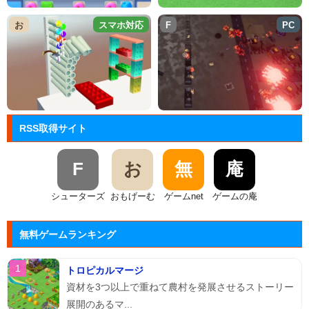
お
スマホ対応
F
PC
RSS取得サイト
F
お
無
庵
シューターズ
おもげーむ
ゲームnet
ゲームの庵
無料ゲームランキング
トロピカルマージ
資材を3つ以上で重ねて農村を発展させるストーリー
展開のあるマ...