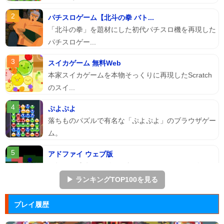
パチスロゲーム【北斗の拳 バト...
「北斗の拳」を題材にした初代パチスロ機を再現した
パチスロゲー...
スイカゲーム 無料Web
本家スイカゲームを本物そっくりに再現したScratch
のスイ...
ぷよぷよ
落ちものパズルで有名な「ぷよぷよ」のブラウザゲー
ム。
アドファイ ウェブ版
回転する球体をリズムに合わせてクリックして進ませ
る音楽ゲーム...
▶ ランキングTOP100を見る
マージェストキングダム
プレイ履歴
王国を再建すべく領土を拡大していく建国シミュレー