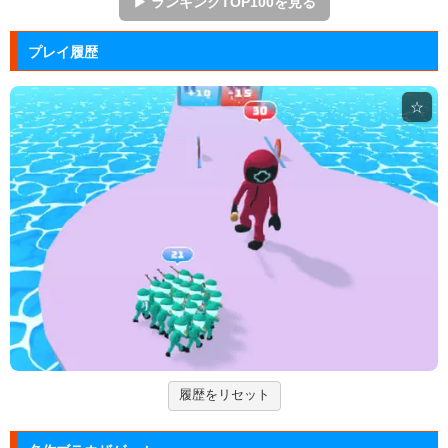
▶ ランキングTOP100を見る
ぷよぷよ
プレイ履歴
落ちものパズルで有名な「ぷよぷよ」のブラウザゲー
ム。
☆
マージェストキングダム
王国を再建すべく領土を拡大していく建国シミュレー
ションゲーム...
大乱闘スマッシュブラザーズフラ...
任天堂の大乱闘スマッシュブラザーズをブラウザゲー
ムで再現した...
Mole Kingdom De...
モグラ王国のヒーローたちがチームで敵の侵攻を食い
止める防衛ゲ...
履歴をリセット
ジュエルカラーリング
宝石を入れ替えて床と同じ色に揃えるカラーパズルゲ