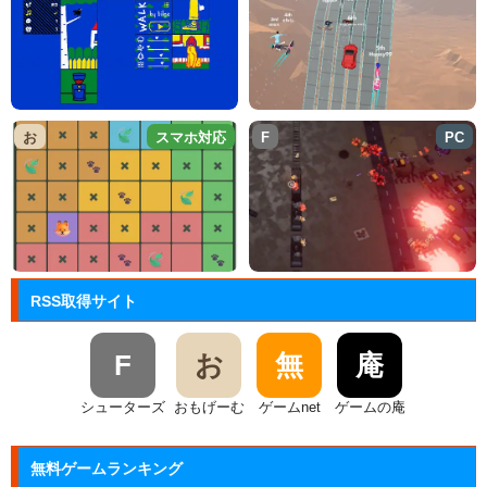
お
スマホ対応
F
PC
RSS取得サイト
F
お
無
庵
シューターズ
おもげーむ
ゲームnet
ゲームの庵
無料ゲームランキング