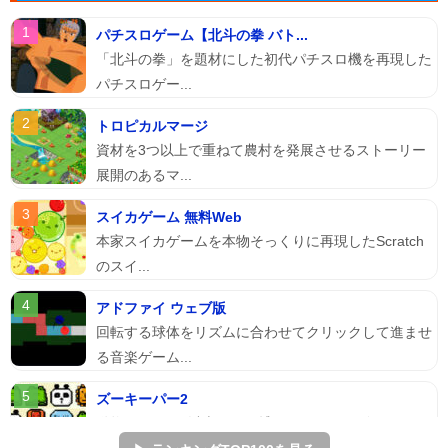
パチスロゲーム【北斗の拳 バト...
「北斗の拳」を題材にした初代パチスロ機を再現した
パチスロゲー...
トロピカルマージ
資材を3つ以上で重ねて農村を発展させるストーリー
展開のあるマ...
スイカゲーム 無料Web
本家スイカゲームを本物そっくりに再現したScratch
のスイ...
アドファイ ウェブ版
回転する球体をリズムに合わせてクリックして進ませ
る音楽ゲーム...
ズーキーパー2
動物たちを3匹以上にして捕まえていくパズルゲー
ム。