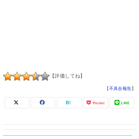
【評価してね】
【
不具合報告
】
Pocket
LINE