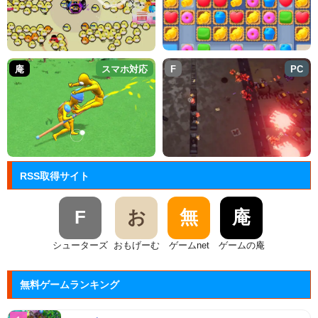
庵
スマホ対応
F
PC
RSS取得サイト
F
お
無
庵
シューターズ
おもげーむ
ゲームnet
ゲームの庵
無料ゲームランキング