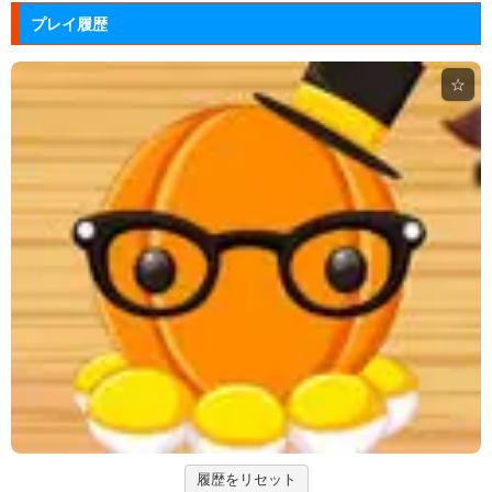
Arkanoid
プレイ履歴
タイトーが開発したアーケードゲーム「アルカノイ
ド」の無料ゲー...
☆
ジュエルカラーリング
宝石を入れ替えて床と同じ色に揃えるカラーパズルゲ
ーム。
アドファイ ウェブ版
回転する球体をリズムに合わせてクリックして進ませ
る音楽ゲーム...
Hole.io
物を吸い込むことで巨大化する穴が、街全体を吸い落
とすアクショ...
エヴァンゲリオン まごころを、...
実機スロット「エヴァンゲリオン まごころを、君
に」をシミュレ...
履歴をリセット