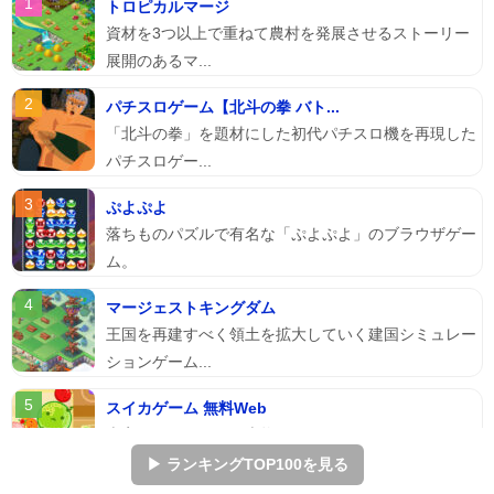
トロピカルマージ
資材を3つ以上で重ねて農村を発展させるストーリー
展開のあるマ...
パチスロゲーム【北斗の拳 バト...
「北斗の拳」を題材にした初代パチスロ機を再現した
パチスロゲー...
ぷよぷよ
落ちものパズルで有名な「ぷよぷよ」のブラウザゲー
ム。
マージェストキングダム
王国を再建すべく領土を拡大していく建国シミュレー
ションゲーム...
スイカゲーム 無料Web
本家スイカゲームを本物そっくりに再現したScratch
のスイ...
▶ ランキングTOP100を見る