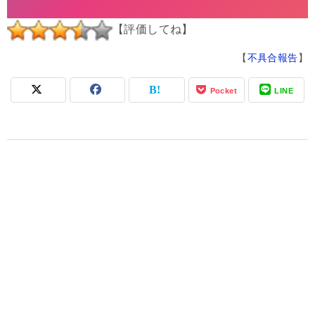
【評価してね】
【
不具合報告
】
Pocket
LINE