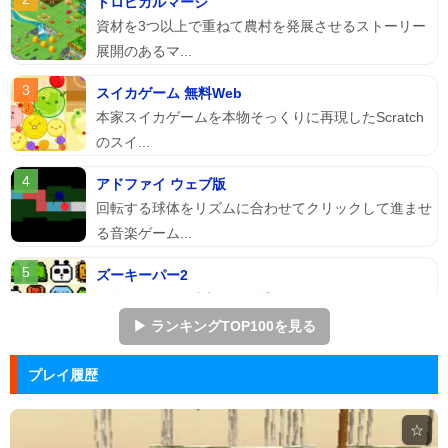
トロピカルマージ
資材を3つ以上で重ねて農村を発展させるストーリー
展開のあるマ...
スイカゲーム 無料Web
本家スイカゲームを本物そっくりに再現したScratch
のスイ...
アドファイ ウェブ版
回転する球体をリズムに合わせてクリックして進ませ
る音楽ゲーム...
ズーキーパー2
動物たちを3匹以上にして捕まえていくパズルゲー
ム。
▶ ランキングTOP100を見る
ぷよぷよ
プレイ履歴
落ちものパズルで有名な「ぷよぷよ」のブラウザゲー
ム。
☆