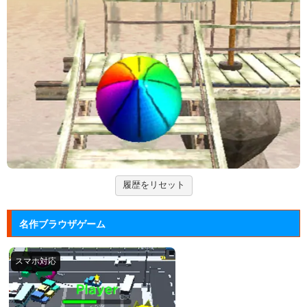
マージェストキングダム
王国を再建すべく領土を拡大していく建国シミュレー
ションゲーム...
大乱闘スマッシュブラザーズフラ...
任天堂の大乱闘スマッシュブラザーズをブラウザゲー
ムで再現した...
Mole Kingdom De...
モグラ王国のヒーローたちがチームで敵の侵攻を食い
止める防衛ゲ...
履歴をリセット
ジュエルカラーリング
宝石を入れ替えて床と同じ色に揃えるカラーパズルゲ
名作ブラウザゲーム
ーム。