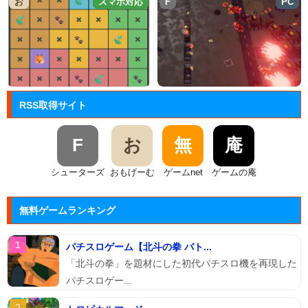
お
スマホ対応
F
PC
RSS取得サイト
F
お
無
庵
シューターズ
おもげーむ
ゲームnet
ゲームの庵
無料ゲームランキング
パチスロゲーム【北斗の拳 バト...
「北斗の拳」を題材にした初代パチスロ機を再現した
パチスロゲー...