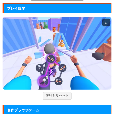
Arkanoid
プレイ履歴
タイトーが開発したアーケードゲーム「アルカノイ
ド」の無料ゲー...
☆
ジュエルカラーリング
宝石を入れ替えて床と同じ色に揃えるカラーパズルゲ
ーム。
アドファイ ウェブ版
回転する球体をリズムに合わせてクリックして進ませ
る音楽ゲーム...
Hole.io
物を吸い込むことで巨大化する穴が、街全体を吸い落
とすアクショ...
履歴をリセット
エヴァンゲリオン まごころを、...
実機スロット「エヴァンゲリオン まごころを、君
名作ブラウザゲーム
に」をシミュレ...