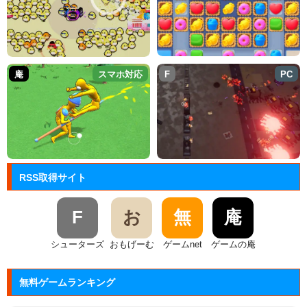
庵
スマホ対応
F
PC
RSS取得サイト
F
お
無
庵
シューターズ
おもげーむ
ゲームnet
ゲームの庵
無料ゲームランキング