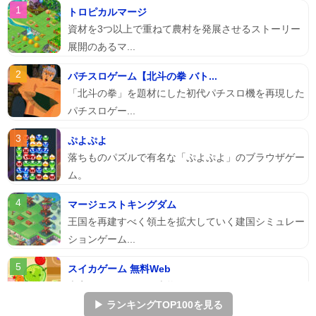
トロピカルマージ
資材を3つ以上で重ねて農村を発展させるストーリー
展開のあるマ...
パチスロゲーム【北斗の拳 バト...
「北斗の拳」を題材にした初代パチスロ機を再現した
パチスロゲー...
ぷよぷよ
落ちものパズルで有名な「ぷよぷよ」のブラウザゲー
ム。
マージェストキングダム
王国を再建すべく領土を拡大していく建国シミュレー
ションゲーム...
スイカゲーム 無料Web
本家スイカゲームを本物そっくりに再現したScratch
のスイ...
▶ ランキングTOP100を見る