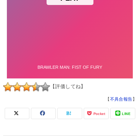
【評価してね】
【
不具合報告
】
Pocket
LINE