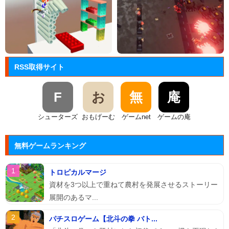
RSS取得サイト
F
お
無
庵
シューターズ
おもげーむ
ゲームnet
ゲームの庵
無料ゲームランキング
トロピカルマージ
資材を3つ以上で重ねて農村を発展させるストーリー
展開のあるマ...
パチスロゲーム【北斗の拳 バト...