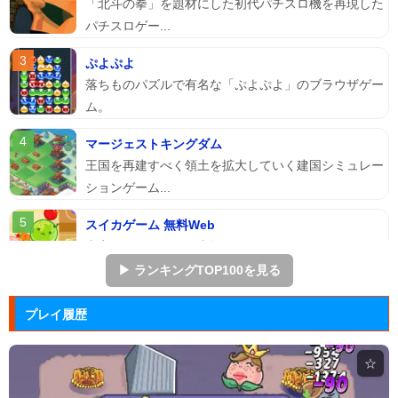
「北斗の拳」を題材にした初代パチスロ機を再現した
パチスロゲー...
ぷよぷよ
落ちものパズルで有名な「ぷよぷよ」のブラウザゲー
ム。
マージェストキングダム
王国を再建すべく領土を拡大していく建国シミュレー
ションゲーム...
スイカゲーム 無料Web
本家スイカゲームを本物そっくりに再現したScratch
のスイ...
▶ ランキングTOP100を見る
アドファイ ウェブ版
プレイ履歴
回転する球体をリズムに合わせてクリックして進ませ
る音楽ゲーム...
☆
Hole.io