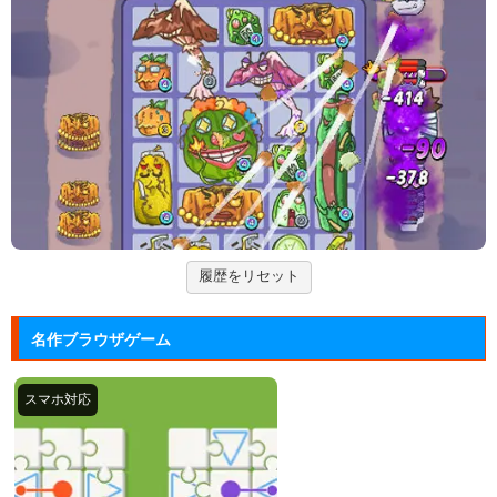
物を吸い込むことで巨大化する穴が、街全体を吸い落
とすアクショ...
エヴァンゲリオン まごころを、...
実機スロット「エヴァンゲリオン まごころを、君
に」をシミュレ...
Arkanoid
タイトーが開発したアーケードゲーム「アルカノイ
ド」の無料ゲー...
履歴をリセット
ズーキーパー2
動物たちを3匹以上にして捕まえていくパズルゲー
名作ブラウザゲーム
ム。