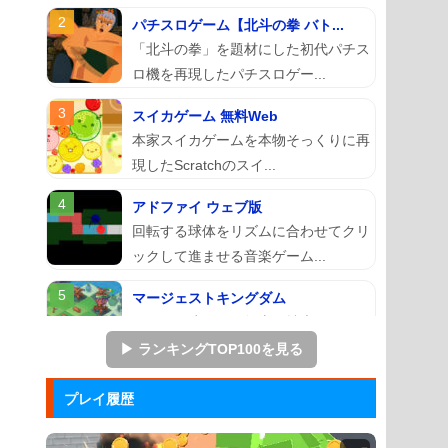
パチスロゲーム【北斗の拳 バト...
「北斗の拳」を題材にした初代パチス
ロ機を再現したパチスロゲー...
スイカゲーム 無料Web
本家スイカゲームを本物そっくりに再
現したScratchのスイ...
アドファイ ウェブ版
回転する球体をリズムに合わせてクリ
ックして進ませる音楽ゲーム...
マージェストキングダム
王国を再建すべく領土を拡大していく
建国シミュレーションゲーム...
▶ ランキングTOP100を見る
ジュエルカラーリング
プレイ履歴
宝石を入れ替えて床と同じ色に揃える
カラーパズルゲーム。