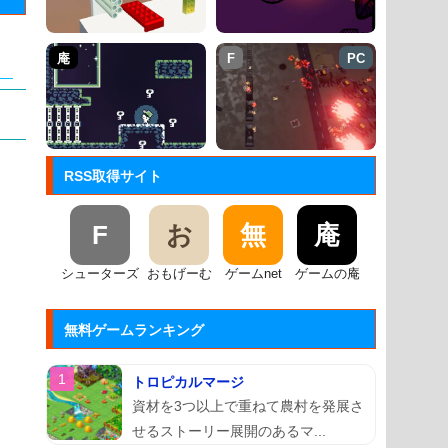
庵
F
PC
RSS取得サイト
F
お
無
庵
シューターズ
おもげーむ
ゲームnet
ゲームの庵
無料ゲームランキング
トロピカルマージ
資材を3つ以上で重ねて農村を発展さ
せるストーリー展開のあるマ...