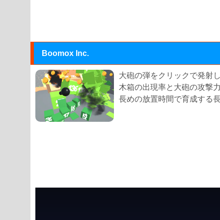
Boomox Inc.
大砲の弾をクリックで発射
木箱の出現率と大砲の攻撃
長めの放置時間で育成する