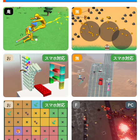
庵
無
お
スマホ対応
無
スマホ対応
お
スマホ対応
F
PC