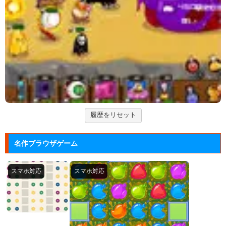
タイトーが開発したアーケードゲーム「アルカノイ
ド」の無料ゲー...
ズーキーパー2
動物たちを3匹以上にして捕まえていくパズルゲー
ム。
脳が⑨になるチルノの算数トレー...
東方の人気キャラクター「チルノ」が算数にチャレン
ジする脳トレ...
履歴をリセット
名作ブラウザゲーム