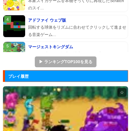
本家スイカゲームを本物そっくりに再現したScratch
のスイ...
アドファイ ウェブ版
回転する球体をリズムに合わせてクリックして進ませ
る音楽ゲーム...
マージェストキングダム
王国を再建すべく領土を拡大していく建国シミュレー
ションゲーム...
▶ ランキングTOP100を見る
ジュエルカラーリング
プレイ履歴
宝石を入れ替えて床と同じ色に揃えるカラーパズルゲ
ーム。
☆
ぷよぷよ
落ちものパズルで有名な「ぷよぷよ」のブラウザゲー
ム。
Arkanoid