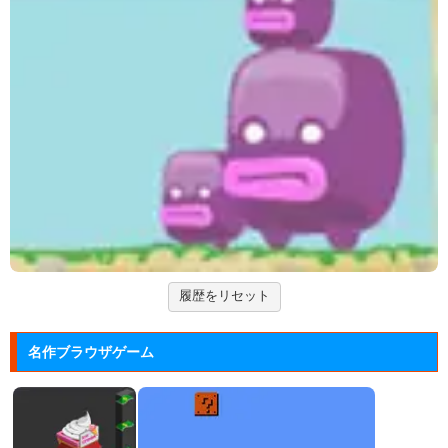
ーム。
アドファイ ウェブ版
回転する球体をリズムに合わせてクリックして進ませ
る音楽ゲーム...
Hole.io
物を吸い込むことで巨大化する穴が、街全体を吸い落
とすアクショ...
エヴァンゲリオン まごころを、...
実機スロット「エヴァンゲリオン まごころを、君
に」をシミュレ...
履歴をリセット
名作ブラウザゲーム