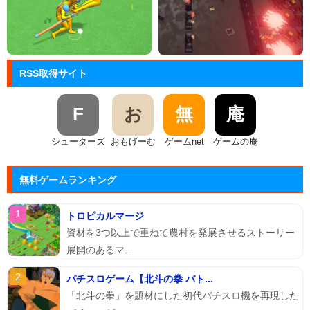
RSS取得サイト
F
お
無
庵
シューターズ
おもげーむ
ゲームnet
ゲームの庵
無料ゲームランキング
トロピカルマージ
資材を3つ以上で重ねて農村を発展させるストーリー
展開のあるマ...
パチスロゲーム【北斗の拳 バト...
「北斗の拳」を題材にした初代パチスロ機を再現した