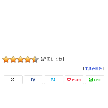
【評価してね】
【
不具合報告
】
Pocket
LINE