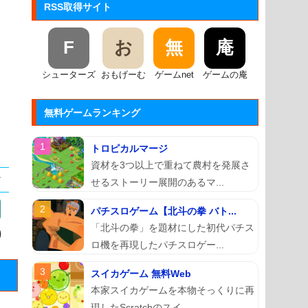
RSS取得サイト
F
お
無
庵
シューターズ
おもげーむ
ゲームnet
ゲームの庵
無料ゲームランキング
トロピカルマージ
資材を3つ以上で重ねて農村を発展さ
せるストーリー展開のあるマ...
パチスロゲーム【北斗の拳 バト...
「北斗の拳」を題材にした初代パチス
ロ機を再現したパチスロゲー...
スイカゲーム 無料Web
本家スイカゲームを本物そっくりに再
現したScratchのスイ...