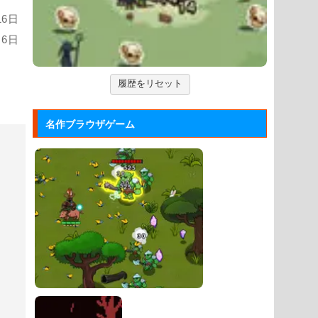
ックして進ませる音楽ゲーム...
16日
ジュエルカラーリング
月6日
宝石を入れ替えて床と同じ色に揃える
カラーパズルゲーム。
履歴をリセット
大乱闘スマッシュブラザーズフラ...
任天堂の大乱闘スマッシュブラザーズ
名作ブラウザゲーム
をブラウザゲームで再現した...