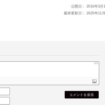
公開日：
2016年3月
最終更新日：
2025年11
200
名
も
E
な
メ
き