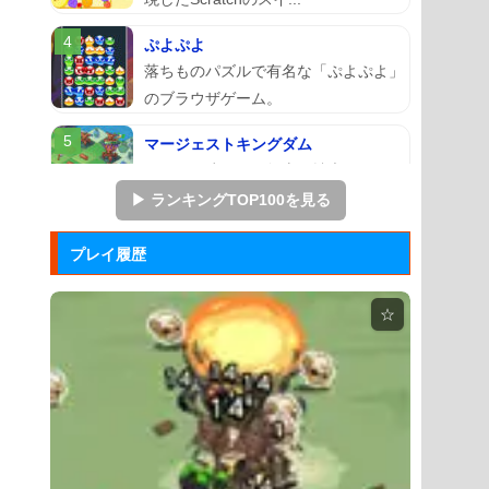
ぷよぷよ
落ちものパズルで有名な「ぷよぷよ」
のブラウザゲーム。
マージェストキングダム
王国を再建すべく領土を拡大していく
建国シミュレーションゲーム...
▶ ランキングTOP100を見る
ズーキーパー2
プレイ履歴
動物たちを3匹以上にして捕まえてい
くパズルゲーム。
☆
Mole Kingdom De...
モグラ王国のヒーローたちがチームで
敵の侵攻を食い止める防衛ゲ...
アドファイ ウェブ版
回転する球体をリズムに合わせてクリ