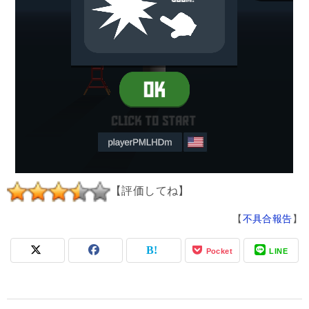
【評価してね】
【
不具合報告
】
Pocket
LINE