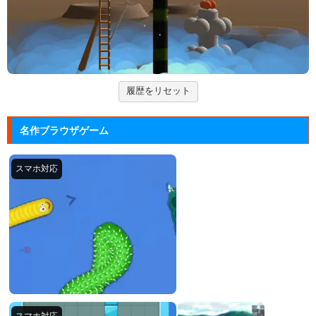
ド」の無料ゲー...
ズーキーパー2
動物たちを3匹以上にして捕まえていくパズルゲー
ム。
履歴をリセット
脳が⑨になるチルノの算数トレー...
東方の人気キャラクター「チルノ」が算数にチャレン
名作ブラウザゲーム
ジする脳トレ...