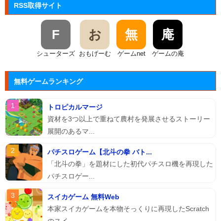
RSS取得サイト
F
お
無
庵
シューターズ
おもげーむ
ゲームnet
ゲームの庵
無料ゲームランキング
トロピカルマージ
資材を3つ以上で重ねて農村を発展させるストーリー
展開のあるマ...
パチスロゲーム【北斗の拳 バト...
「北斗の拳」を題材にした初代パチスロ機を再現した
パチスロゲー...
スイカゲーム 無料Web
本家スイカゲームを本物そっくりに再現したScratch
のスイ...