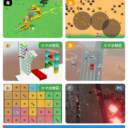
庵
無
お
スマホ対応
無
スマホ対応
お
スマホ対応
F
PC