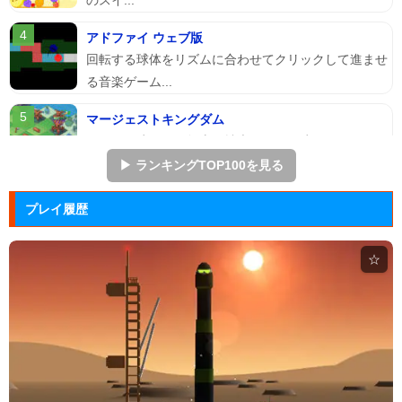
アドファイ ウェブ版
回転する球体をリズムに合わせてクリックして進ませ
る音楽ゲーム...
マージェストキングダム
王国を再建すべく領土を拡大していく建国シミュレー
ションゲーム...
▶ ランキングTOP100を見る
ジュエルカラーリング
プレイ履歴
宝石を入れ替えて床と同じ色に揃えるカラーパズルゲ
ーム。
☆
ぷよぷよ
落ちものパズルで有名な「ぷよぷよ」のブラウザゲー
ム。
Arkanoid
タイトーが開発したアーケードゲーム「アルカノイ