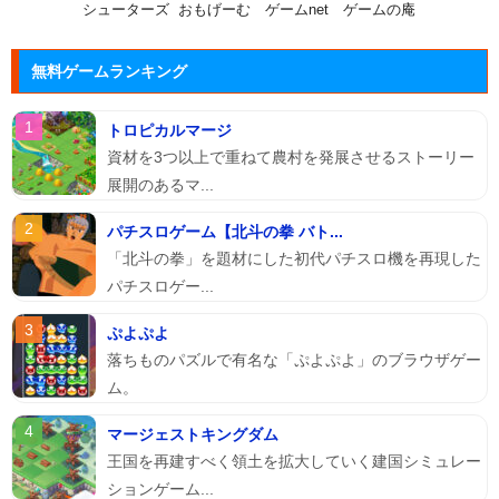
シューターズ
おもげーむ
ゲームnet
ゲームの庵
無料ゲームランキング
トロピカルマージ
資材を3つ以上で重ねて農村を発展させるストーリー
展開のあるマ...
パチスロゲーム【北斗の拳 バト...
「北斗の拳」を題材にした初代パチスロ機を再現した
パチスロゲー...
ぷよぷよ
落ちものパズルで有名な「ぷよぷよ」のブラウザゲー
ム。
マージェストキングダム
王国を再建すべく領土を拡大していく建国シミュレー
ションゲーム...