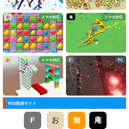
お
スマホ対応
庵
スマホ対応
お
スマホ対応
F
PC
RSS取得サイト
F
お
無
庵