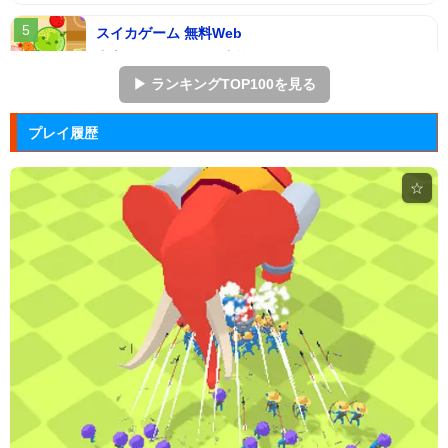
スイカゲーム 無料Web
本家スイカゲームを本物そっくりに再現したScratch
のスイ...
▶ ランキングTOP100を見る
アドファイ ウェブ版
プレイ履歴
回転する球体をリズムに合わせてクリックして進ませ
る音楽ゲーム...
☆
Hole.io
物を吸い込むことで巨大化する穴が、街全体を吸い落
とすアクショ...
エヴァンゲリオン まごころを、...
実機スロット「エヴァンゲリオン まごころを、君
に」をシミュレ...
Arkanoid
タイトーが開発したアーケードゲーム「アルカノイ
ド」の無料ゲー...