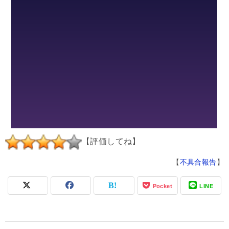
【評価してね】
【
不具合報告
】
Pocket
LINE