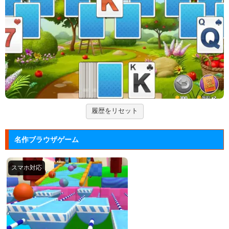
ションゲーム...
大乱闘スマッシュブラザーズフラ...
任天堂の大乱闘スマッシュブラザーズをブラウザゲー
ムで再現した...
Mole Kingdom De...
モグラ王国のヒーローたちがチームで敵の侵攻を食い
止める防衛ゲ...
履歴をリセット
ジュエルカラーリング
宝石を入れ替えて床と同じ色に揃えるカラーパズルゲ
名作ブラウザゲーム
ーム。