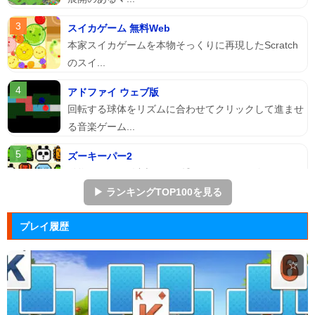
スイカゲーム 無料Web
本家スイカゲームを本物そっくりに再現したScratch
のスイ...
アドファイ ウェブ版
回転する球体をリズムに合わせてクリックして進ませ
る音楽ゲーム...
ズーキーパー2
動物たちを3匹以上にして捕まえていくパズルゲー
ム。
▶ ランキングTOP100を見る
ぷよぷよ
プレイ履歴
落ちものパズルで有名な「ぷよぷよ」のブラウザゲー
ム。
☆
マージェストキングダム
王国を再建すべく領土を拡大していく建国シミュレー