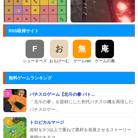
RSS取得サイト
F
お
無
庵
シューターズ
おもげーむ
ゲームnet
ゲームの庵
無料ゲームランキング
パチスロゲーム【北斗の拳 バト...
「北斗の拳」を題材にした初代パチスロ機を再現した
パチスロゲー...
トロピカルマージ
資材を3つ以上で重ねて農村を発展させるストーリー
展開のあるマ...