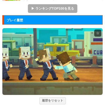
本家スイカゲームを本物そっくりに再現したScratch
のスイ...
▶ ランキングTOP100を見る
アドファイ ウェブ版
プレイ履歴
回転する球体をリズムに合わせてクリックして進ませ
る音楽ゲーム...
☆
Hole.io
物を吸い込むことで巨大化する穴が、街全体を吸い落
とすアクショ...
エヴァンゲリオン まごころを、...
実機スロット「エヴァンゲリオン まごころを、君
に」をシミュレ...
Arkanoid
タイトーが開発したアーケードゲーム「アルカノイ
ド」の無料ゲー...
履歴をリセット
ズーキーパー2