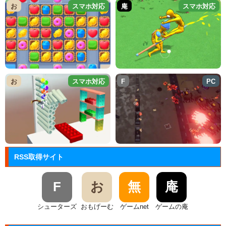
お
スマホ対応
庵
スマホ対応
お
スマホ対応
F
PC
RSS取得サイト
F
お
無
庵
シューターズ
おもげーむ
ゲームnet
ゲームの庵