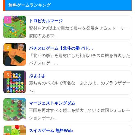
無料ゲームランキング
トロピカルマージ
資材を3つ以上で重ねて農村を発展させるストーリー
展開のあるマ...
パチスロゲーム【北斗の拳 バト...
「北斗の拳」を題材にした初代パチスロ機を再現した
パチスロゲー...
ぷよぷよ
落ちものパズルで有名な「ぷよぷよ」のブラウザゲー
ム。
マージェストキングダム
王国を再建すべく領土を拡大していく建国シミュレー
ションゲーム...
スイカゲーム 無料Web