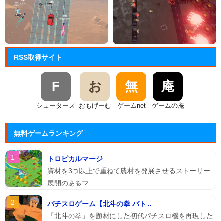
RSS取得サイト
F
お
無
庵
シューターズ
おもげーむ
ゲームnet
ゲームの庵
無料ゲームランキング
トロピカルマージ
資材を3つ以上で重ねて農村を発展させるストーリー
展開のあるマ...
パチスロゲーム【北斗の拳 バト...
「北斗の拳」を題材にした初代パチスロ機を再現した