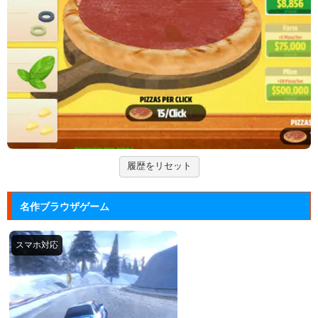
ーム。
Arkanoid
タイトーが開発したアーケードゲーム「アルカノイ
ド」の無料ゲー...
ズーキーパー2
動物たちを3匹以上にして捕まえていくパズルゲー
ム。
履歴をリセット
Mole Kingdom De...
モグラ王国のヒーローたちがチームで敵の侵攻を食い
名作ブラウザゲーム
止める防衛ゲ...