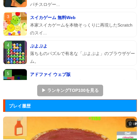
パチスロゲー...
スイカゲーム 無料Web
本家スイカゲームを本物そっくりに再現したScratch
のスイ...
ぷよぷよ
落ちものパズルで有名な「ぷよぷよ」のブラウザゲー
ム。
アドファイ ウェブ版
回転する球体をリズムに合わせてクリックして進ませ
る音楽ゲーム...
▶ ランキングTOP100を見る
マージェストキングダム
プレイ履歴
王国を再建すべく領土を拡大していく建国シミュレー
ションゲーム...
☆
ジュエルカラーリング
宝石を入れ替えて床と同じ色に揃えるカラーパズルゲ