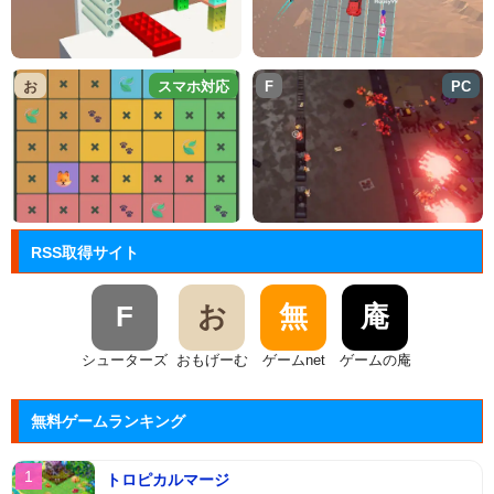
お
スマホ対応
F
PC
RSS取得サイト
F
お
無
庵
シューターズ
おもげーむ
ゲームnet
ゲームの庵
無料ゲームランキング
トロピカルマージ