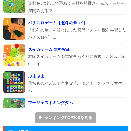
資材を3つ以上で重ねて農村を発展させるストーリー
展開のあるマ...
パチスロゲーム【北斗の拳 バト...
「北斗の拳」を題材にした初代パチスロ機を再現した
パチスロゲー...
スイカゲーム 無料Web
本家スイカゲームを本物そっくりに再現したScratch
のスイ...
ぷよぷよ
落ちものパズルで有名な「ぷよぷよ」のブラウザゲー
ム。
マージェストキングダム
王国を再建すべく領土を拡大していく建国シミュレー
ションゲーム...
▶ ランキングTOP100を見る
ズーキーパー2