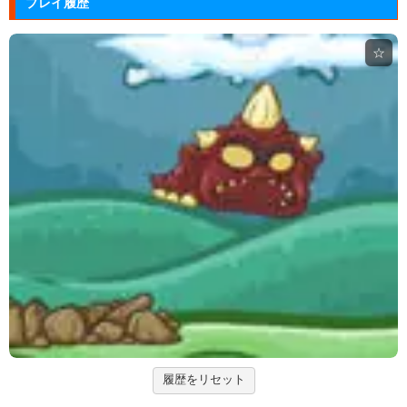
プレイ履歴
動物たちを3匹以上にして捕まえていくパズルゲー
ム。
☆
Mole Kingdom De...
モグラ王国のヒーローたちがチームで敵の侵攻を食い
止める防衛ゲ...
アドファイ ウェブ版
回転する球体をリズムに合わせてクリックして進ませ
る音楽ゲーム...
ジュエルカラーリング
宝石を入れ替えて床と同じ色に揃えるカラーパズルゲ
ーム。
大乱闘スマッシュブラザーズフラ...
任天堂の大乱闘スマッシュブラザーズをブラウザゲー
ムで再現した...
履歴をリセット