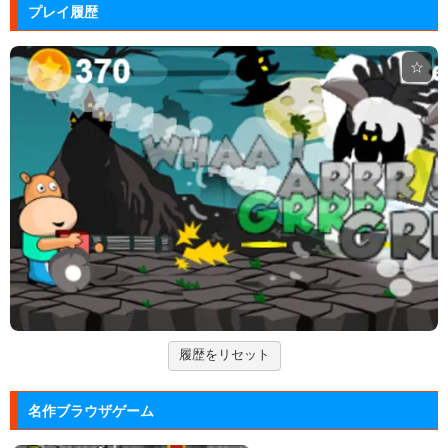
アドファイ ウェブ版
プレイ履歴
回転する球体をリズムに合わせてクリックして進ませ
る音楽ゲーム...
☆
Hole.io
物を吸い込むことで巨大化する穴が、街全体を吸い落
とすアクショ...
エヴァンゲリオン まごころを、...
実機スロット「エヴァンゲリオン まごころを、君
に」をシミュレ...
Arkanoid
タイトーが開発したアーケードゲーム「アルカノイ
ド」の無料ゲー...
履歴をリセット
ズーキーパー2
動物たちを3匹以上にして捕まえていくパズルゲー
名作ブラウザゲーム
ム。