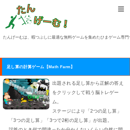
たんげーむは、暇つぶしに最適な無料ゲームを集めたひまゲーム専門
足し算の計算ゲーム【Math Farm】
出題される足し算から正解の答え
をクリックして戦う脳トレゲー
ム。
ステージにより「2つの足し算」
「3つの足し算」「3つで2桁の足し算」が出題。
誤答のとき何で間違ったか分かんないくらい自然に間