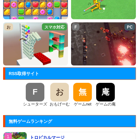
お
スマホ対応
F
PC
RSS取得サイト
F
お
無
庵
シューターズ
おもげーむ
ゲームnet
ゲームの庵
無料ゲームランキング
トロピカルマージ