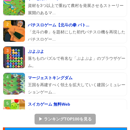
資材を3つ以上で重ねて農村を発展させるストーリー
展開のあるマ...
パチスロゲーム【北斗の拳 バト...
「北斗の拳」を題材にした初代パチスロ機を再現した
パチスロゲー...
ぷよぷよ
落ちものパズルで有名な「ぷよぷよ」のブラウザゲー
ム。
マージェストキングダム
王国を再建すべく領土を拡大していく建国シミュレー
ションゲーム...
スイカゲーム 無料Web
本家スイカゲームを本物そっくりに再現したScratch
のスイ...
▶ ランキングTOP100を見る