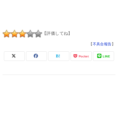
【評価してね】
【
不具合報告
】
Pocket
LINE