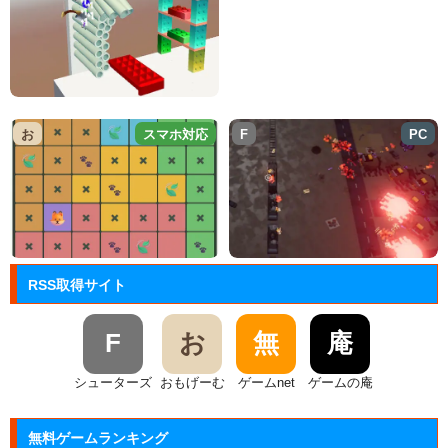
お
スマホ対応
F
PC
RSS取得サイト
F
お
無
庵
シューターズ
おもげーむ
ゲームnet
ゲームの庵
無料ゲームランキング