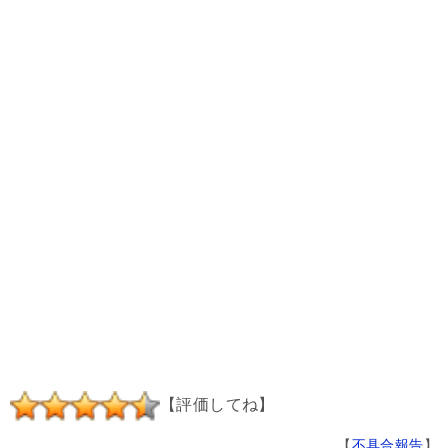
【評価してね】
【
不具合報告
】