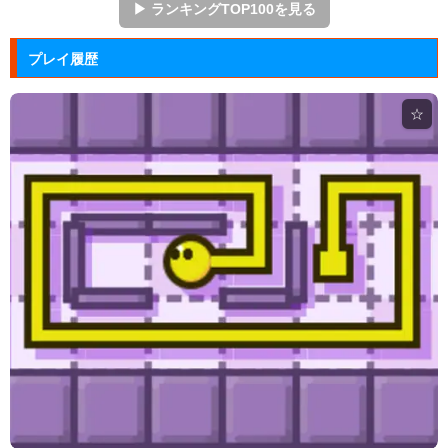
ズーキーパー2
プレイ履歴
動物たちを3匹以上にして捕まえていくパズルゲー
ム。
☆
Mole Kingdom De...
モグラ王国のヒーローたちがチームで敵の侵攻を食い
止める防衛ゲ...
アドファイ ウェブ版
回転する球体をリズムに合わせてクリックして進ませ
る音楽ゲーム...
ジュエルカラーリング
宝石を入れ替えて床と同じ色に揃えるカラーパズルゲ
ーム。
大乱闘スマッシュブラザーズフラ...
任天堂の大乱闘スマッシュブラザーズをブラウザゲー