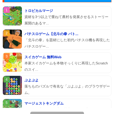
トロピカルマージ
資材を3つ以上で重ねて農村を発展させるストーリー
展開のあるマ...
パチスロゲーム【北斗の拳 バト...
「北斗の拳」を題材にした初代パチスロ機を再現した
パチスロゲー...
スイカゲーム 無料Web
本家スイカゲームを本物そっくりに再現したScratch
のスイ...
ぷよぷよ
落ちものパズルで有名な「ぷよぷよ」のブラウザゲー
ム。
マージェストキングダム
王国を再建すべく領土を拡大していく建国シミュレー
ションゲーム...
▶ ランキングTOP100を見る