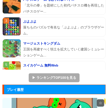
「北斗の拳」を題材にした初代パチスロ機を再現した
パチスロゲー...
ぷよぷよ
落ちものパズルで有名な「ぷよぷよ」のブラウザゲー
ム。
マージェストキングダム
王国を再建すべく領土を拡大していく建国シミュレー
ションゲーム...
スイカゲーム 無料Web
本家スイカゲームを本物そっくりに再現したScratch
のスイ...
▶ ランキングTOP100を見る
アドファイ ウェブ版
プレイ履歴
回転する球体をリズムに合わせてクリックして進ませ
る音楽ゲーム...
☆