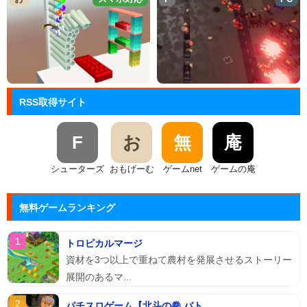
RSS取得サイト
F
お
無
庵
シューターズ
おもげーむ
ゲームnet
ゲームの庵
無料ゲームランキング
トロピカルマージ
資材を3つ以上で重ねて農村を発展させるストーリー
展開のあるマ...
パチスロゲーム【北斗の拳 バト...