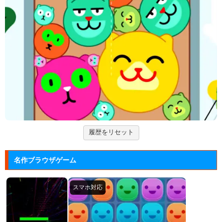
Hole.io
物を吸い込むことで巨大化する穴が、街全体を吸い落
とすアクショ...
エヴァンゲリオン まごころを、...
実機スロット「エヴァンゲリオン まごころを、君
に」をシミュレ...
Arkanoid
タイトーが開発したアーケードゲーム「アルカノイ
ド」の無料ゲー...
履歴をリセット
ズーキーパー2
動物たちを3匹以上にして捕まえていくパズルゲー
名作ブラウザゲーム
ム。