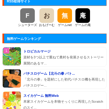
RSS取得サイト
F
お
無
庵
シューターズ
おもげーむ
ゲームnet
ゲームの庵
無料ゲームランキング
トロピカルマージ
資材を3つ以上で重ねて農村を発展させるストーリー
展開のあるマ...
パチスロゲーム【北斗の拳 バト...
「北斗の拳」を題材にした初代パチスロ機を再現した
パチスロゲー...
スイカゲーム 無料Web
本家スイカゲームを本物そっくりに再現したScratch
のスイ...