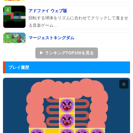
アドファイ ウェブ版
回転する球体をリズムに合わせてクリックして進ませ
る音楽ゲーム...
マージェストキングダム
王国を再建すべく領土を拡大していく建国シミュレー
ションゲーム...
▶ ランキングTOP100を見る
ジュエルカラーリング
プレイ履歴
宝石を入れ替えて床と同じ色に揃えるカラーパズルゲ
ーム。
☆
ぷよぷよ
落ちものパズルで有名な「ぷよぷよ」のブラウザゲー
ム。
Arkanoid
タイトーが開発したアーケードゲーム「アルカノイ