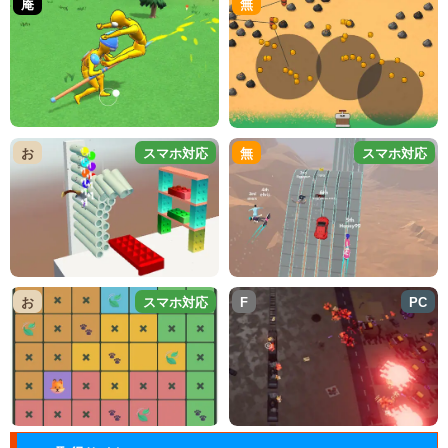
庵
無
お
スマホ対応
無
スマホ対応
お
スマホ対応
F
PC