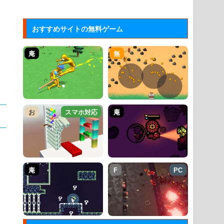
おすすめサイトの無料ゲーム
庵
無
お
スマホ対応
庵
庵
F
PC