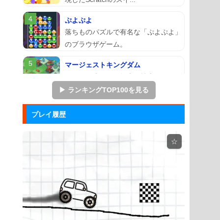
ぷよぷよ
落ちものパズルで有名な「ぷよぷよ」
のブラウザゲーム。
マージェストキングダム
王国を再建すべく領土を拡大していく
建国シミュレーションゲーム...
▶ ランキングTOP100を見る
ズーキーパー2
プレイ履歴
動物たちを3匹以上にして捕まえてい
くパズルゲーム。
☆
Mole Kingdom De...
モグラ王国のヒーローたちがチームで
敵の侵攻を食い止める防衛ゲ...
アドファイ ウェブ版
回転する球体をリズムに合わせてクリ