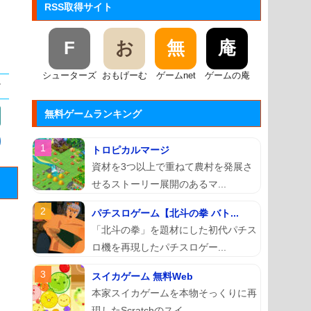
RSS取得サイト
F
お
無
庵
シューターズ
おもげーむ
ゲームnet
ゲームの庵
無料ゲームランキング
トロピカルマージ
資材を3つ以上で重ねて農村を発展さ
せるストーリー展開のあるマ...
パチスロゲーム【北斗の拳 バト...
「北斗の拳」を題材にした初代パチス
ロ機を再現したパチスロゲー...
スイカゲーム 無料Web
本家スイカゲームを本物そっくりに再
現したScratchのスイ...