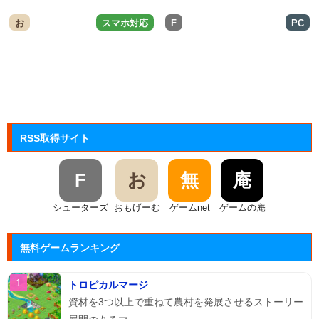
お
スマホ対応
F
PC
RSS取得サイト
F
お
無
庵
シューターズ
おもげーむ
ゲームnet
ゲームの庵
無料ゲームランキング
トロピカルマージ
資材を3つ以上で重ねて農村を発展させるストーリー
展開のあるマ...