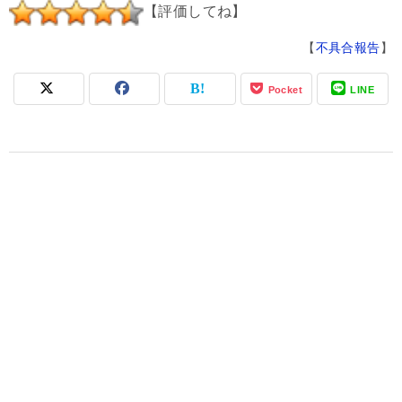
【評価してね】
【
不具合報告
】
Pocket
LINE