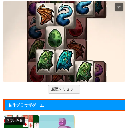
Mole Kingdom De...
モグラ王国のヒーローたちがチームで敵の侵攻を食い
止める防衛ゲ...
アドファイ ウェブ版
回転する球体をリズムに合わせてクリックして進ませ
る音楽ゲーム...
ジュエルカラーリング
宝石を入れ替えて床と同じ色に揃えるカラーパズルゲ
ーム。
履歴をリセット
大乱闘スマッシュブラザーズフラ...
任天堂の大乱闘スマッシュブラザーズをブラウザゲー
名作ブラウザゲーム
ムで再現した...