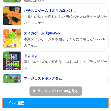
パチスロゲーム【北斗の拳 バト...
「北斗の拳」を題材にした初代パチスロ機を再現した
パチスロゲー...
スイカゲーム 無料Web
本家スイカゲームを本物そっくりに再現したScratch
のスイ...
ぷよぷよ
落ちものパズルで有名な「ぷよぷよ」のブラウザゲー
ム。
マージェストキングダム
王国を再建すべく領土を拡大していく建国シミュレー
ションゲーム...
▶ ランキングTOP100を見る
ズーキーパー2
プレイ履歴
動物たちを3匹以上にして捕まえていくパズルゲー
ム。
☆