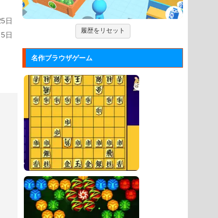
ックして進ませる音楽ゲーム...
25日
ジュエルカラーリング
履歴をリセット
月5日
宝石を入れ替えて床と同じ色に揃える
カラーパズルゲーム。
名作ブラウザゲーム
大乱闘スマッシュブラザーズフラ...
任天堂の大乱闘スマッシュブラザーズ
をブラウザゲームで再現した...