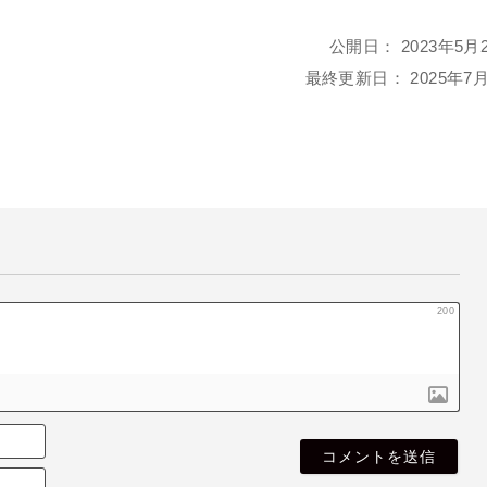
公開日：
2023年5月
最終更新日：
2025年7
200
名
も
E
な