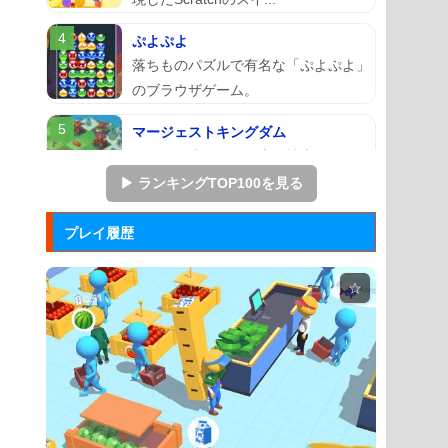
ぷよぷよ
落ちものパズルで有名な「ぷよぷよ」
のブラウザゲーム。
マージェストキングダム
王国を再建すべく領土を拡大していく
建国シミュレーションゲーム...
▶ ランキングTOP100を見る
ズーキーパー2
プレイ履歴
動物たちを3匹以上にして捕まえてい
くパズルゲーム。
☆
Mole Kingdom De...
モグラ王国のヒーローたちがチームで
敵の侵攻を食い止める防衛ゲ...
アドファイ ウェブ版
回転する球体をリズムに合わせてクリ