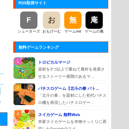
RSS取得サイト
F
お
無
庵
シューターズ
おもげーむ
ゲームnet
ゲームの庵
無料ゲームランキング
トロピカルマージ
資材を3つ以上で重ねて農村を発展さ
せるストーリー展開のあるマ...
パチスロゲーム【北斗の拳 バト...
「北斗の拳」を題材にした初代パチス
ロ機を再現したパチスロゲー...
スイカゲーム 無料Web
本家スイカゲームを本物そっくりに再
現したScratchのスイ...