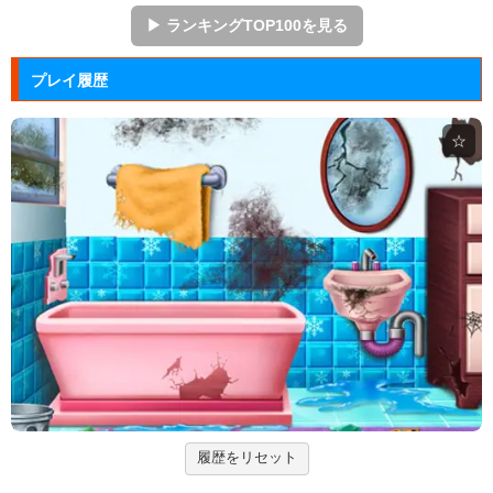
ションゲーム...
▶ ランキングTOP100を見る
ジュエルカラーリング
プレイ履歴
宝石を入れ替えて床と同じ色に揃えるカラーパズルゲ
ーム。
☆
ぷよぷよ
落ちものパズルで有名な「ぷよぷよ」のブラウザゲー
ム。
Arkanoid
タイトーが開発したアーケードゲーム「アルカノイ
ド」の無料ゲー...
ズーキーパー2
動物たちを3匹以上にして捕まえていくパズルゲー
ム。
履歴をリセット
脳が⑨になるチルノの算数トレー...