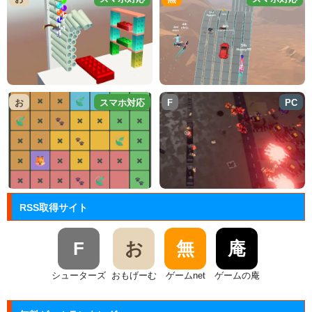
お
スマホ対応
F
PC
RSS取得サイト
F
お
無
庵
シューターズ
おもげーむ
ゲームnet
ゲームの庵