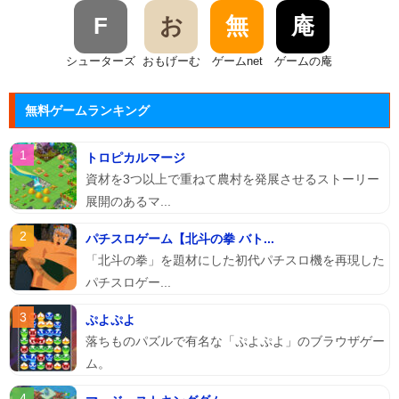
F
お
無
庵
シューターズ
おもげーむ
ゲームnet
ゲームの庵
無料ゲームランキング
トロピカルマージ
資材を3つ以上で重ねて農村を発展させるストーリー
展開のあるマ...
パチスロゲーム【北斗の拳 バト...
「北斗の拳」を題材にした初代パチスロ機を再現した
パチスロゲー...
ぷよぷよ
落ちものパズルで有名な「ぷよぷよ」のブラウザゲー
ム。