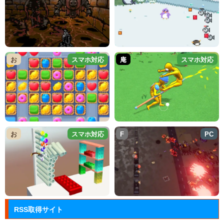
お
スマホ対応
庵
スマホ対応
お
スマホ対応
F
PC
RSS取得サイト