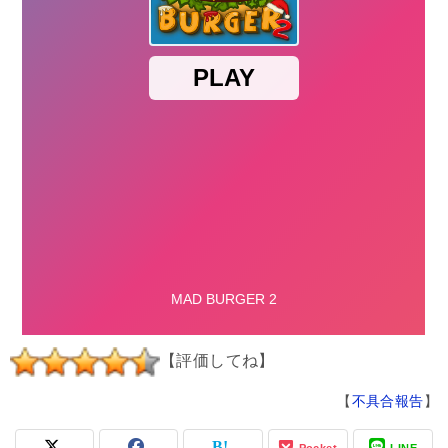
【評価してね】
【
不具合報告
】