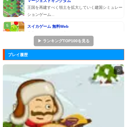
マージェストキングダム
王国を再建すべく領土を拡大していく建国シミュレー
ションゲーム...
スイカゲーム 無料Web
本家スイカゲームを本物そっくりに再現したScratch
のスイ...
▶ ランキングTOP100を見る
アドファイ ウェブ版
プレイ履歴
回転する球体をリズムに合わせてクリックして進ませ
る音楽ゲーム...
☆
Hole.io
物を吸い込むことで巨大化する穴が、街全体を吸い落
とすアクショ...
エヴァンゲリオン まごころを、...
実機スロット「エヴァンゲリオン まごころを、君
に」をシミュレ...