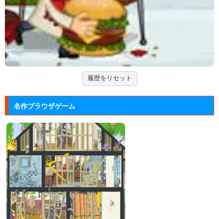
Arkanoid
タイトーが開発したアーケードゲーム「アルカノイ
ド」の無料ゲー...
ズーキーパー2
動物たちを3匹以上にして捕まえていくパズルゲー
ム。
履歴をリセット
名作ブラウザゲーム