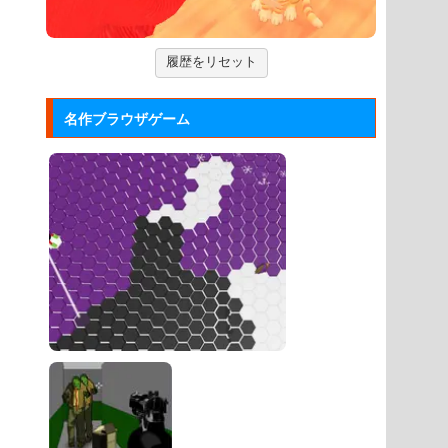
「アルカノイド」の無料ゲー...
ズーキーパー2
履歴をリセット
動物たちを3匹以上にして捕まえてい
くパズルゲーム。
名作ブラウザゲーム
Mole Kingdom De...
モグラ王国のヒーローたちがチームで
敵の侵攻を食い止める防衛ゲ...