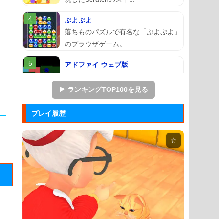
ぷよぷよ
落ちものパズルで有名な「ぷよぷよ」
のブラウザゲーム。
アドファイ ウェブ版
回転する球体をリズムに合わせてクリ
ックして進ませる音楽ゲーム...
▶ ランキングTOP100を見る
マージェストキングダム
プレイ履歴
王国を再建すべく領土を拡大していく
建国シミュレーションゲーム...
☆
ジュエルカラーリング
宝石を入れ替えて床と同じ色に揃える
カラーパズルゲーム。
Arkanoid
タイトーが開発したアーケードゲーム