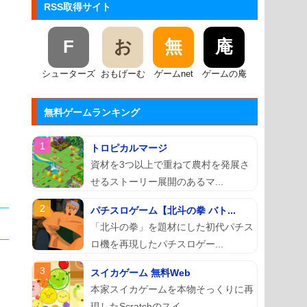
RSS取得サイト
F
お
無
庵
シューターズ
おもげーむ
ゲームnet
ゲームの庵
無料ゲームランキング
トロピカルマージ
資材を3つ以上で重ねて農村を発展さ
せるストーリー展開のあるマ...
パチスロゲーム【北斗の拳 バト...
「北斗の拳」を題材にした初代パチス
ロ機を再現したパチスロゲー...
スイカゲーム 無料Web
本家スイカゲームを本物そっくりに再
現したScratchのスイ...