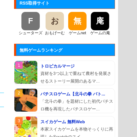
RSS取得サイト
F
お
無
庵
シューターズ
おもげーむ
ゲームnet
ゲームの庵
無料ゲームランキング
トロピカルマージ
資材を3つ以上で重ねて農村を発展さ
せるストーリー展開のあるマ...
パチスロゲーム【北斗の拳 バト...
「北斗の拳」を題材にした初代パチス
ロ機を再現したパチスロゲー...
スイカゲーム 無料Web
本家スイカゲームを本物そっくりに再
現したScratchのスイ...