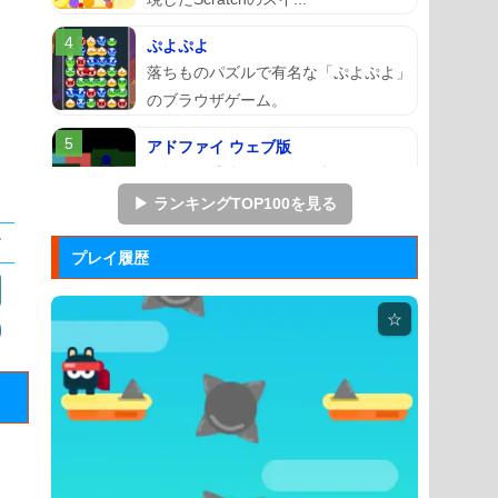
ぷよぷよ
落ちものパズルで有名な「ぷよぷよ」
のブラウザゲーム。
アドファイ ウェブ版
回転する球体をリズムに合わせてクリ
ックして進ませる音楽ゲーム...
▶ ランキングTOP100を見る
マージェストキングダム
プレイ履歴
王国を再建すべく領土を拡大していく
建国シミュレーションゲーム...
☆
ジュエルカラーリング
宝石を入れ替えて床と同じ色に揃える
カラーパズルゲーム。
Arkanoid
タイトーが開発したアーケードゲーム