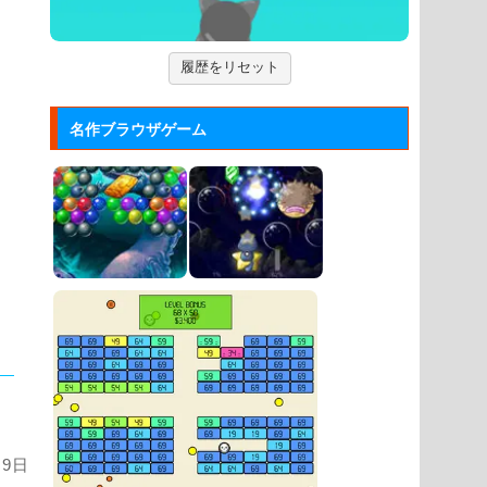
「アルカノイド」の無料ゲー...
ズーキーパー2
履歴をリセット
動物たちを3匹以上にして捕まえてい
くパズルゲーム。
名作ブラウザゲーム
Mole Kingdom De...
モグラ王国のヒーローたちがチームで
敵の侵攻を食い止める防衛ゲ...
月9日