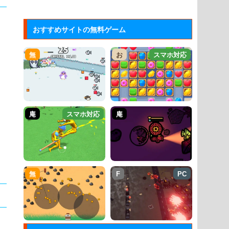
おすすめサイトの無料ゲーム
無
お
スマホ対応
庵
スマホ対応
庵
無
F
PC