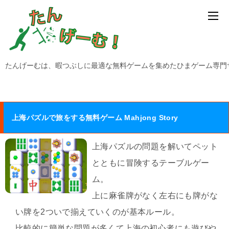
たんげーむは、暇つぶしに最適な無料ゲームを集めたひまゲーム専門
上海パズルで旅をする無料ゲーム Mahjong Story
上海パズルの問題を解いてペット
とともに冒険するテーブルゲー
ム。
上に麻雀牌がなく左右にも牌がな
い牌を2ついで揃えていくのが基本ルール。
比較的に簡単な問題が多くて上海の初心者にも遊びや