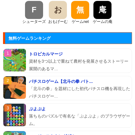
F
お
無
庵
シューターズ
おもげーむ
ゲームnet
ゲームの庵
無料ゲームランキング
トロピカルマージ
資材を3つ以上で重ねて農村を発展させるストーリー
展開のあるマ...
パチスロゲーム【北斗の拳 バト...
「北斗の拳」を題材にした初代パチスロ機を再現した
パチスロゲー...
ぷよぷよ
落ちものパズルで有名な「ぷよぷよ」のブラウザゲー
ム。