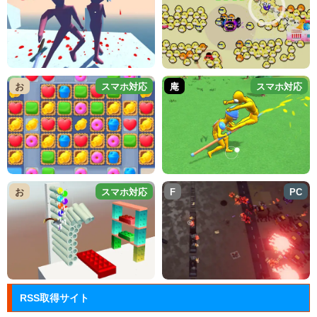
お
スマホ対応
庵
スマホ対応
お
スマホ対応
F
PC
RSS取得サイト