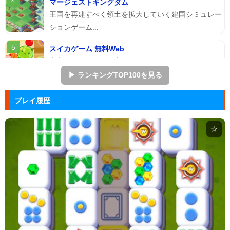
マージェストキングダム
王国を再建すべく領土を拡大していく建国シミュレー
ションゲーム...
スイカゲーム 無料Web
本家スイカゲームを本物そっくりに再現したScratch
のスイ...
▶ ランキングTOP100を見る
アドファイ ウェブ版
プレイ履歴
回転する球体をリズムに合わせてクリックして進ませ
る音楽ゲーム...
☆
Hole.io
物を吸い込むことで巨大化する穴が、街全体を吸い落
とすアクショ...
エヴァンゲリオン まごころを、...
実機スロット「エヴァンゲリオン まごころを、君
に」をシミュレ...