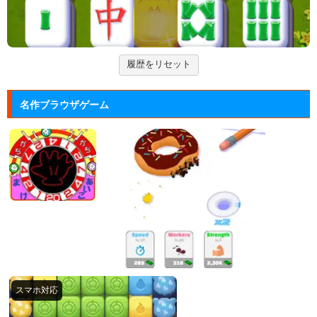
Arkanoid
タイトーが開発したアーケードゲーム「アルカノイ
ド」の無料ゲー...
履歴をリセット
ズーキーパー2
動物たちを3匹以上にして捕まえていくパズルゲー
名作ブラウザゲーム
ム。