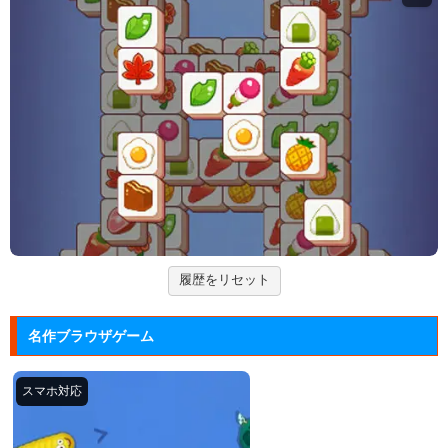
Mole Kingdom De...
モグラ王国のヒーローたちがチームで敵の侵攻を食い
止める防衛ゲ...
アドファイ ウェブ版
回転する球体をリズムに合わせてクリックして進ませ
る音楽ゲーム...
ジュエルカラーリング
宝石を入れ替えて床と同じ色に揃えるカラーパズルゲ
ーム。
履歴をリセット
大乱闘スマッシュブラザーズフラ...
任天堂の大乱闘スマッシュブラザーズをブラウザゲー
名作ブラウザゲーム
ムで再現した...