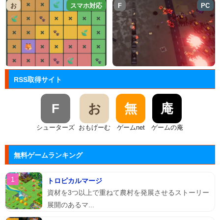
お
スマホ対応
F
PC
RSS取得サイト
F
お
無
庵
シューターズ
おもげーむ
ゲームnet
ゲームの庵
無料ゲームランキング
トロピカルマージ
資材を3つ以上で重ねて農村を発展させるストーリー
展開のあるマ...