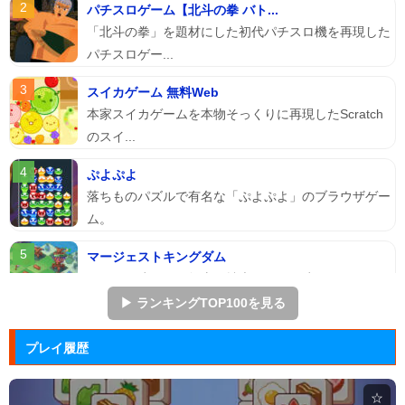
パチスロゲーム【北斗の拳 バト...
「北斗の拳」を題材にした初代パチスロ機を再現した
パチスロゲー...
スイカゲーム 無料Web
本家スイカゲームを本物そっくりに再現したScratch
のスイ...
ぷよぷよ
落ちものパズルで有名な「ぷよぷよ」のブラウザゲー
ム。
マージェストキングダム
王国を再建すべく領土を拡大していく建国シミュレー
ションゲーム...
▶ ランキングTOP100を見る
ズーキーパー2
プレイ履歴
動物たちを3匹以上にして捕まえていくパズルゲー
ム。
☆