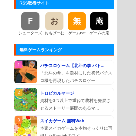
RSS取得サイト
F
お
無
庵
シューターズ
おもげーむ
ゲームnet
ゲームの庵
無料ゲームランキング
パチスロゲーム【北斗の拳 バト...
「北斗の拳」を題材にした初代パチス
ロ機を再現したパチスロゲー...
トロピカルマージ
資材を3つ以上で重ねて農村を発展さ
せるストーリー展開のあるマ...
スイカゲーム 無料Web
本家スイカゲームを本物そっくりに再
現したScratchのスイ...