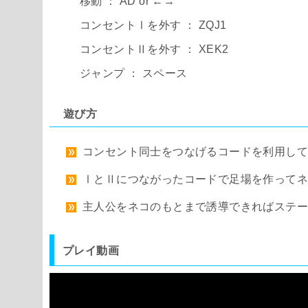
移動 ： AD or ←→
コンセントⅠを外す ： ZQJ1
コンセントⅡを外す ： XEK2
ジャンプ ： スペース
遊び方
コンセント同士をつなげるコードを利用し
ⅠとⅡにつながったコードで足場を作って
主人公をネコのもとまで誘導できればステー
プレイ動画