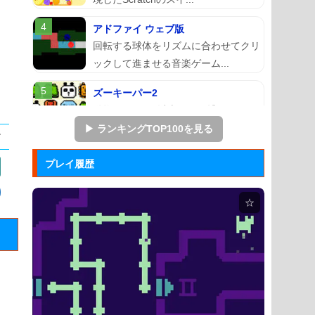
アドファイ ウェブ版
回転する球体をリズムに合わせてクリ
ックして進ませる音楽ゲーム...
ズーキーパー2
動物たちを3匹以上にして捕まえてい
くパズルゲーム。
▶ ランキングTOP100を見る
ぷよぷよ
プレイ履歴
落ちものパズルで有名な「ぷよぷよ」
のブラウザゲーム。
☆
マージェストキングダム
王国を再建すべく領土を拡大していく
建国シミュレーションゲーム...
大乱闘スマッシュブラザーズフラ...
任天堂の大乱闘スマッシュブラザーズ