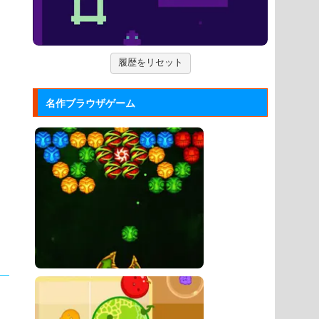
をブラウザゲームで再現した...
Mole Kingdom De...
モグラ王国のヒーローたちがチームで
履歴をリセット
敵の侵攻を食い止める防衛ゲ...
ジュエルカラーリング
名作ブラウザゲーム
宝石を入れ替えて床と同じ色に揃える
カラーパズルゲーム。