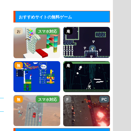
おすすめサイトの無料ゲーム
お
スマホ対応
庵
無
庵
無
スマホ対応
F
PC