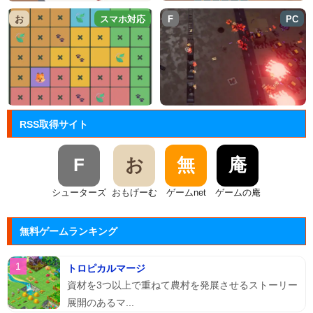
お
スマホ対応
F
PC
RSS取得サイト
F
お
無
庵
シューターズ
おもげーむ
ゲームnet
ゲームの庵
無料ゲームランキング
トロピカルマージ
資材を3つ以上で重ねて農村を発展させるストーリー
展開のあるマ...