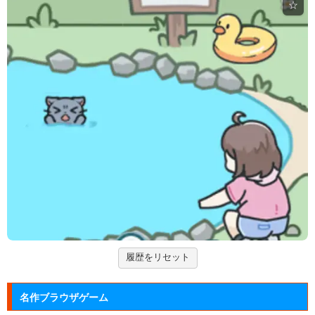
☆
Mole Kingdom De...
モグラ王国のヒーローたちがチームで敵の侵攻を食い
止める防衛ゲ...
アドファイ ウェブ版
回転する球体をリズムに合わせてクリックして進ませ
る音楽ゲーム...
ジュエルカラーリング
宝石を入れ替えて床と同じ色に揃えるカラーパズルゲ
ーム。
大乱闘スマッシュブラザーズフラ...
任天堂の大乱闘スマッシュブラザーズをブラウザゲー
ムで再現した...
履歴をリセット
名作ブラウザゲーム