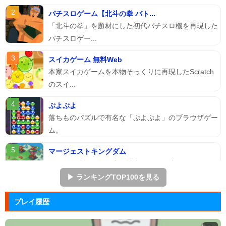
パチスロゲーム【北斗の拳 バト...
「北斗の拳」を題材にした初代パチスロ機を再現した
パチスロゲー...
スイカゲーム 無料Web
本家スイカゲームを本物そっくりに再現したScratch
のスイ...
ぷよぷよ
落ちものパズルで有名な「ぷよぷよ」のブラウザゲー
ム。
マージェストキングダム
王国を再建すべく領土を拡大していく建国シミュレー
ションゲーム...
▶ ランキングTOP100を見る
ズーキーパー2
プレイ履歴
動物たちを3匹以上にして捕まえていくパズルゲー
ム。