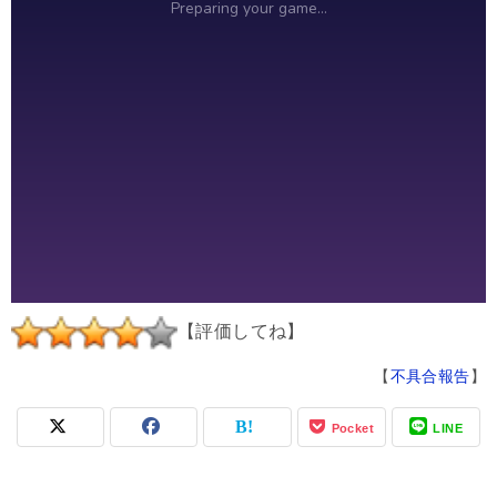
【評価してね】
【
不具合報告
】
Pocket
LINE