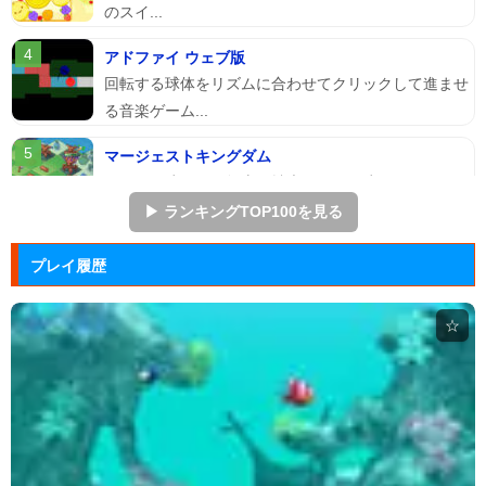
のスイ...
アドファイ ウェブ版
回転する球体をリズムに合わせてクリックして進ませ
る音楽ゲーム...
マージェストキングダム
王国を再建すべく領土を拡大していく建国シミュレー
ションゲーム...
▶ ランキングTOP100を見る
ジュエルカラーリング
プレイ履歴
宝石を入れ替えて床と同じ色に揃えるカラーパズルゲ
ーム。
☆
ぷよぷよ
落ちものパズルで有名な「ぷよぷよ」のブラウザゲー
ム。
Arkanoid
タイトーが開発したアーケードゲーム「アルカノイ