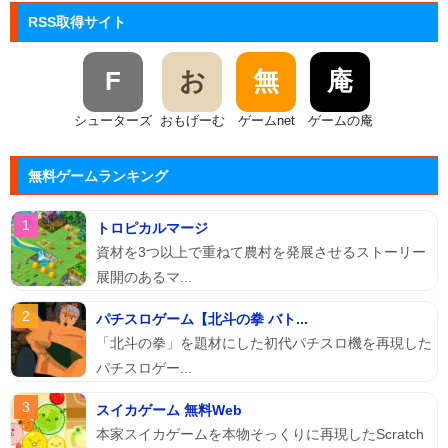
RSS取得サイト
F
お
無
庵
シューターズ
おもげーむ
ゲームnet
ゲームの庵
無料ゲームランキング
トロピカルマージ
資材を3つ以上で重ねて農村を発展させるストーリー
展開のあるマ...
パチスロゲーム【北斗の拳 バト...
「北斗の拳」を題材にした初代パチスロ機を再現した
パチスロゲー...
スイカゲーム 無料Web
本家スイカゲームを本物そっくりに再現したScratch